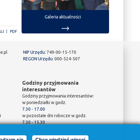
Galeria aktualności
UJ
PDF
e.pl
NIP Urzędu:
749-00-15-170
REGON Urzędu:
000-524-507
Godziny przyjmowania
interesantów
Godziny przyjmowania interesantów:
w poniedziałki w godz.
7.30 - 17.00
i
w pozostałe dni robocze w godz.
7.30 - 15.30
adzam się
Chcę wiedzieć więcej