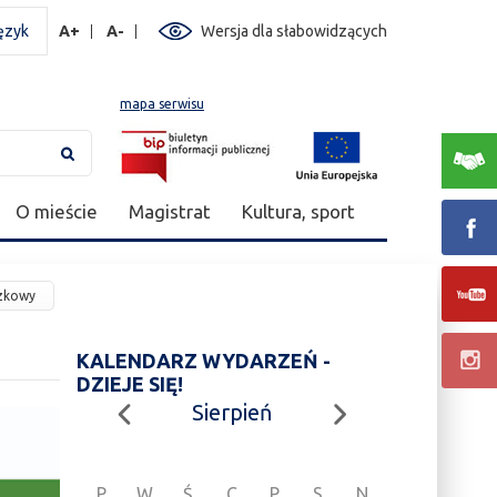
ęzyk
A+
A-
Wersja dla słabowidzących
mapa serwisu
O mieście
Magistrat
Kultura, sport
szkowy
KALENDARZ WYDARZEŃ -
DZIEJE SIĘ!
Sierpień
P
W
Ś
C
P
S
N