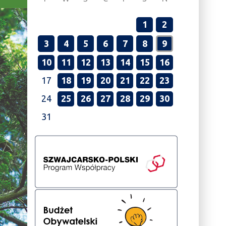
1
2
3
4
5
6
7
8
9
10
11
12
13
14
15
16
17
18
19
20
21
22
23
24
25
26
27
28
29
30
31