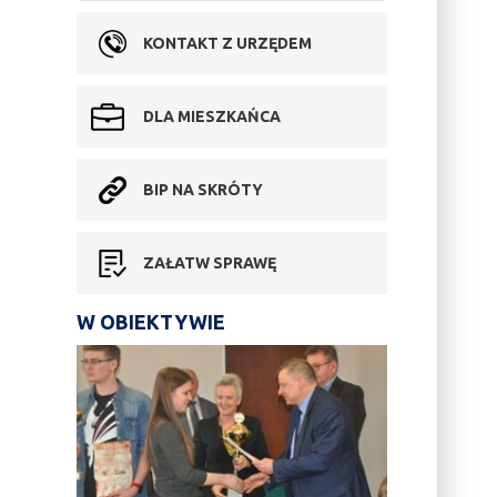
KONTAKT Z URZĘDEM
DLA MIESZKAŃCA
BIP NA SKRÓTY
ZAŁATW SPRAWĘ
W OBIEKTYWIE