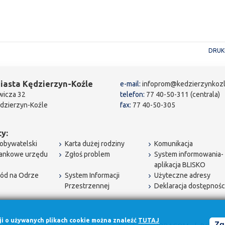
DRUK
iasta Kędzierzyn-Koźle
e-mail:
infoprom@kedzierzynkozl
wicza 32
telefon:
77 40-50-311 (centrala)
dzierzyn-Koźle
fax:
77 40-50-305
y:
obywatelski
Karta dużej rodziny
Komunikacja
bankowe urzędu
Zgłoś problem
System informowania-
aplikacja BLISKO
ód na Odrze
System Informacji
Użyteczne adresy
Przestrzennej
Deklaracja dostępnośc
cji o używanych plikach cookie można znaleźć
TUTAJ
Zg