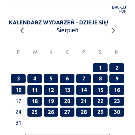
DRUKUJ
PDF
KALENDARZ WYDARZEŃ - DZIEJE SIĘ!
Sierpień
P
W
Ś
C
P
S
N
1
2
3
4
5
6
7
8
9
10
11
12
13
14
15
16
17
18
19
20
21
22
23
24
25
26
27
28
29
30
31