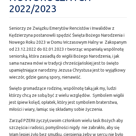
2022/2023
Seniorzy ze Związku Emerytów Rencistów i Inwalidów z
Kędzierzyna postanowili spędzić Święta Bożego Narodzenia i
Nowego Roku 2023 w Domu Wczasowym Halny w Zakopanym
od 23.12.2022 do 02.01.2023 r tworząc wspaniałą wspólnotę
seniorską, która zasiadłą do wigilii Bożego Narodzenia, i jak
sama nazwa mówi w tradycji chrześcijańskiej jest to święto
upamiętniające narodziny Jezusa Chrystusa jest to wyjątkowy
wieczór, gdzie gasną spory, nienawiść.
Święto gromadzące rodzinę, wspólnotę taką jak my, ludzi
którzy chcą ze sobą być z wielu względów. Symbolem wigilii
jest śpiew kolęd, opłatek, który jest symbolem braterstwa,
miłości i wiary, łamiąc się składamy sobie życzenia.
Zarząd PZERiI życzył,swoim członkom wielu łask Bożych aby
szczęścia i radości, pomyślności nigdy nie zabrakło, aby się
Wam lepiej żyło bez smutku, cierpienia żeby w sercu nie było