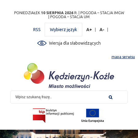
Przejdź
Przejdź do
Przejdź
Przejdź do
Przejdź do
Przejdź do
Przejdź
PONIEDZIAŁEK
10 SIERPNIA 2026
R. |
POGODA – STACJA IMGW
|
POGODA – STACJA UM
do
wyszukiwarki
do
ścieżki
kalendarza
listy
do
mapy
menu
nawigacyjnej
wydarzeń
odnośników
stopki
RSS
Wybierz język
A+
A-
strony
Wersja dla słabowidzących
mapa serwisu