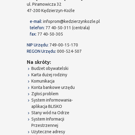
ul. Piramowicza 32
47-200 Kędzierzyn-Koźle
e-mail:
infoprom@kedzierzynkozle.pl
telefon:
77 40-50-311 (centrala)
fax:
77 40-50-305
NIP Urzędu:
749-00-15-170
REGON Urzędu:
000-524-507
Na skróty:
Budżet obywatelski
Karta dużej rodziny
Komunikacja
Konta bankowe urzędu
Zgłoś problem
System informowania-
aplikacja BLISKO
Stany wód na Odrze
System Informacji
Przestrzennej
Użyteczne adresy