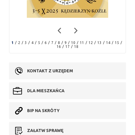
1
2
3
4
5
6
7
8
9
10
11
12
13
14
15
16
17
18
KONTAKT Z URZĘDEM
DLA MIESZKAŃCA
BIP NA SKRÓTY
ZAŁATW SPRAWĘ