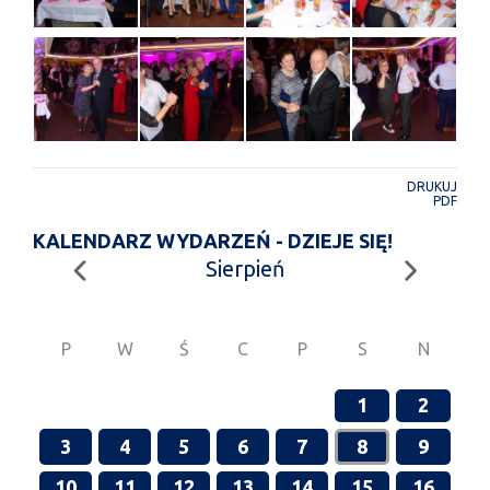
DRUKUJ
PDF
KALENDARZ WYDARZEŃ - DZIEJE SIĘ!
Sierpień
P
W
Ś
C
P
S
N
1
2
3
4
5
6
7
8
9
10
11
12
13
14
15
16