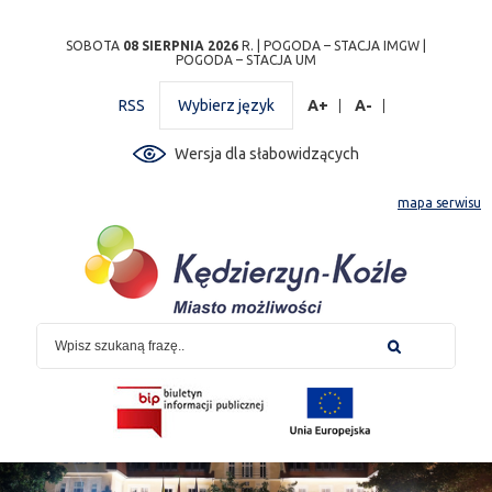
Przejdź
Przejdź do
Przejdź
Przejdź do
Przejdź do
Przejdź do
Przejdź
SOBOTA
08 SIERPNIA 2026
R. |
POGODA – STACJA IMGW
|
POGODA – STACJA UM
do
wyszukiwarki
do
ścieżki
kalendarza
listy
do
mapy
menu
nawigacyjnej
wydarzeń
odnośników
stopki
RSS
Wybierz język
A+
A-
strony
Wersja dla słabowidzących
mapa serwisu