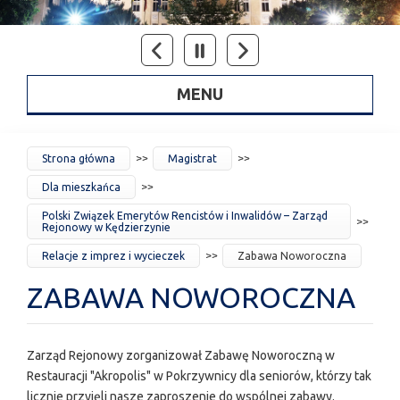
MENU
JESTEŚ
Strona główna
Magistrat
TUTAJ
Dla mieszkańca
Polski Związek Emerytów Rencistów i Inwalidów – Zarząd
Rejonowy w Kędzierzynie
Relacje z imprez i wycieczek
Zabawa Noworoczna
ZABAWA NOWOROCZNA
Zarząd Rejonowy zorganizował Zabawę Noworoczną w
Restauracji "Akropolis" w Pokrzywnicy dla seniorów, którzy tak
licznie przyjęli nasze zaproszenie do wspólnej zabawy.