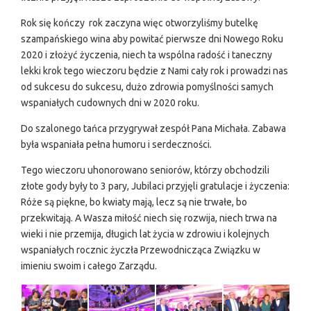
Rok się kończy rok zaczyna więc otworzyliśmy butelkę
szampańskiego wina aby powitać pierwsze dni Nowego Roku
2020 i złożyć życzenia, niech ta wspólna radość i taneczny
lekki krok tego wieczoru będzie z Nami cały rok i prowadzi nas
od sukcesu do sukcesu, dużo zdrowia pomyślności samych
wspaniałych cudownych dni w 2020 roku.
Do szalonego tańca przygrywał zespół Pana Michała. Zabawa
była wspaniała pełna humoru i serdeczności.
Tego wieczoru uhonorowano seniorów, którzy obchodzili
złote gody były to 3 pary, Jubilaci przyjęli gratulacje i życzenia:
Róże są piękne, bo kwiaty mają, lecz są nie trwałe, bo
przekwitają. A Wasza miłość niech się rozwija, niech trwa na
wieki i nie przemija, długich lat życia w zdrowiu i kolejnych
wspaniałych rocznic życzła Przewodnicząca Związku w
imieniu swoim i całego Zarządu.