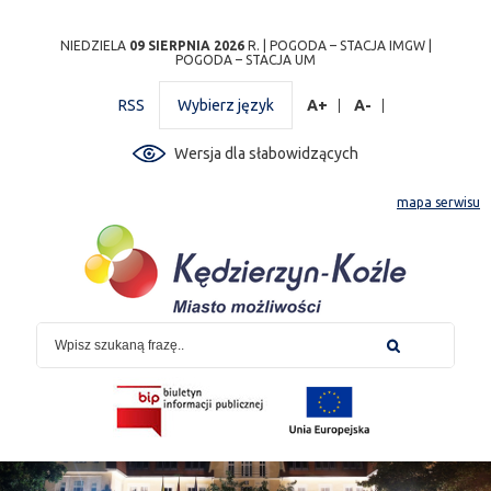
Przejdź
Przejdź do
Przejdź
Przejdź do
Przejdź do
Przejdź do
Przejdź
NIEDZIELA
09 SIERPNIA 2026
R. |
POGODA – STACJA IMGW
|
POGODA – STACJA UM
do
wyszukiwarki
do
ścieżki
kalendarza
listy
do
mapy
menu
nawigacyjnej
wydarzeń
odnośników
stopki
RSS
Wybierz język
A+
A-
strony
Wersja dla słabowidzących
mapa serwisu