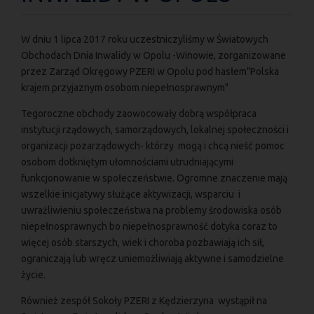
W dniu 1 lipca 2017 roku uczestniczyliśmy w Światowych
Obchodach Dnia Inwalidy w Opolu -Winowie, zorganizowane
przez Zarząd Okręgowy PZERI w Opolu pod hasłem"Polska
krajem przyjaznym osobom niepełnosprawnym"
Tegoroczne obchody zaowocowały dobrą współpraca
instytucji rządowych, samorządowych, lokalnej społeczności i
organizacji pozarządowych- którzy mogą i chcą nieść pomoc
osobom dotkniętym ułomnościami utrudniającymi
funkcjonowanie w społeczeństwie. Ogromne znaczenie mają
wszelkie inicjatywy służące aktywizacji, wsparciu i
uwrażliwieniu społeczeństwa na problemy środowiska osób
niepełnosprawnych bo niepełnosprawność dotyka coraz to
więcej osób starszych, wiek i choroba pozbawiają ich sił,
ograniczają lub wręcz uniemożliwiają aktywne i samodzielne
życie.
Również zespół Sokoły PZERI z Kędzierzyna wystąpił na