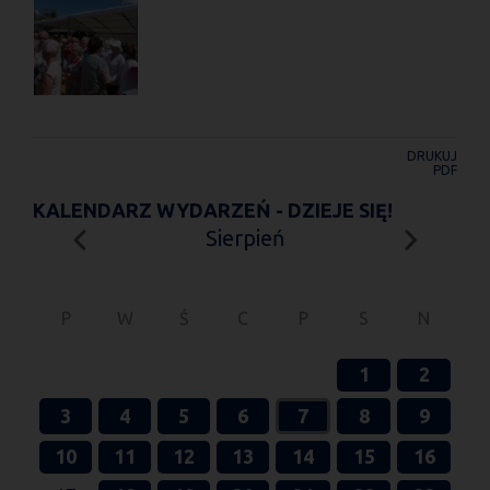
DRUKUJ
PDF
KALENDARZ WYDARZEŃ - DZIEJE SIĘ!
Sierpień
P
W
Ś
C
P
S
N
1
2
3
4
5
6
7
8
9
10
11
12
13
14
15
16