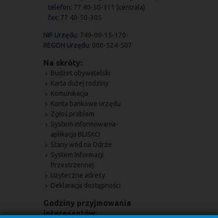
telefon:
77 40-50-311 (centrala)
fax:
77 40-50-305
NIP Urzędu:
749-00-15-170
REGON Urzędu:
000-524-507
Na skróty:
Budżet obywatelski
Karta dużej rodziny
Komunikacja
Konta bankowe urzędu
Zgłoś problem
System informowania-
aplikacja BLISKO
Stany wód na Odrze
System Informacji
Przestrzennej
Użyteczne adresy
Deklaracja dostępności
Godziny przyjmowania
interesantów