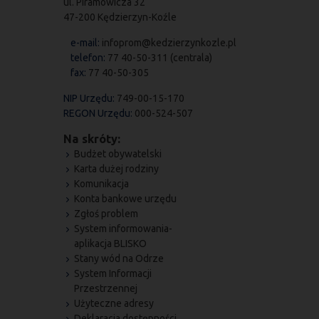
ul. Piramowicza 32
47-200 Kędzierzyn-Koźle
e-mail:
infoprom@kedzierzynkozle.pl
telefon:
77 40-50-311 (centrala)
fax:
77 40-50-305
NIP Urzędu:
749-00-15-170
REGON Urzędu:
000-524-507
Na skróty:
Budżet obywatelski
Karta dużej rodziny
Komunikacja
Konta bankowe urzędu
Zgłoś problem
System informowania-
aplikacja BLISKO
Stany wód na Odrze
System Informacji
Przestrzennej
Użyteczne adresy
Deklaracja dostępności