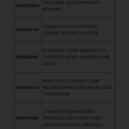
KATOLICKIE CENTRUM POMOCY
0000237934
RODZINIE
TOWARZYSTWO SPORTOWE
0000261102
"CHEMIK" KĘDZIERZYN-KOŹLE
STOWARZYSZENIE UNIWERSYTET
0000262492
TRZECIEGO WIEKU W KĘDZIERZYNIE-
KOŹLU
KOZIELSKIE STOWARZYSZENIE
0000323563
MIŁOŚNIKÓW HISTORII I ARCHEOLOGII
"EXPLORATOR"
STOWARZYSZENIE RODZIN I
0000339465
PRZYJACIÓŁ AUTYSTÓW "MAŁY
KSIĄŻĘ" W KĘDZIERZYNIE-KOŹLU