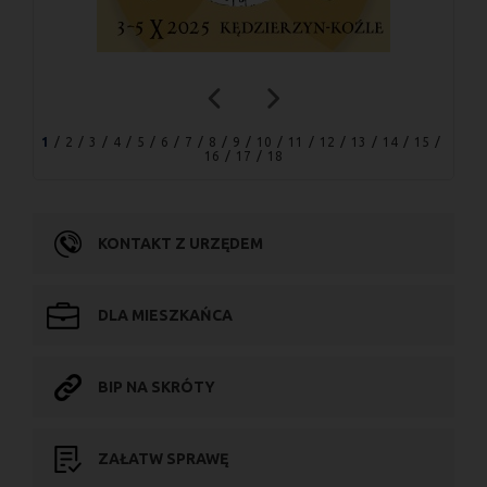
1
2
3
4
5
6
7
8
9
10
11
12
13
14
15
16
17
18
KONTAKT Z URZĘDEM
DLA MIESZKAŃCA
BIP NA SKRÓTY
ZAŁATW SPRAWĘ