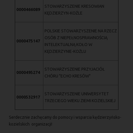
STOWARZYSZENIE KRESOWIAN
0000466089
KĘDZIERZYN-KOŹLE
POLSKIE STOWARZYSZENIE NA RZECZ
OSÓB Z NIEPEŁNOSPRAWNOŚCIĄ
0000475147
INTELEKTUALNĄ KOŁO W
KĘDZIERZYNIE-KOŹLU
STOWARZYSZENIE PRZYJACIÓŁ
0000495274
CHÓRU "ECHO KRESÓW"
STOWARZYSZENIE UNIWERSYTET
0000532917
TRZECIEGO WIEKU ZIEMI KOZIELSKIEJ
Serdecznie zachęcamy do pomocy i wsparcia kędzierzyńsko-
kozielskich organizacji!