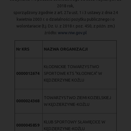
2018 rok,
sporządzony zgodnie z art. 27a ust. 1 i 3 ustawy z dnia 24
kwietnia 2003 r. o działalności pożytku publicznego i o
wolontariacie (t.j. Dz. U. z 2018 r. poz. 450, z późn. zm.)
źródło:
www.niw.gov.pl
Nr KRS
NAZWA ORGANIZACJI
KŁODNICKIE TOWARZYSTWO
0000012674
SPORTOWE KTS "KŁODNICA" W
KĘDZIERZYNIE KOŹLU
TOWARZYSTWO ZIEMI KOZIELSKIEJ
0000024368
W KĘDZIERZYNIE-KOŹLU
KLUB SPORTOWY SŁAWIĘCICE W
0000045859
KĘDZIERZYNIE-KOŹLU