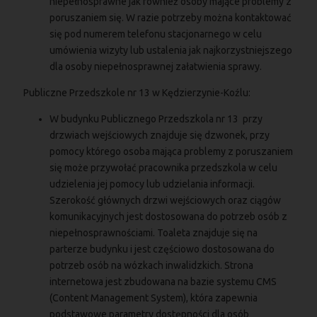
niepełnosprawne jak również osoby mające problemy z
poruszaniem się. W razie potrzeby można kontaktować
się pod numerem telefonu stacjonarnego w celu
umówienia wizyty lub ustalenia jak najkorzystniejszego
dla osoby niepełnosprawnej załatwienia sprawy.
Publiczne Przedszkole nr 13 w Kędzierzynie-Koźlu:
W budynku Publicznego Przedszkola nr 13 przy
drzwiach wejściowych znajduje się dzwonek, przy
pomocy którego osoba mająca problemy z poruszaniem
się może przywołać pracownika przedszkola w celu
udzielenia jej pomocy lub udzielania informacji.
Szerokość głównych drzwi wejściowych oraz ciągów
komunikacyjnych jest dostosowana do potrzeb osób z
niepełnosprawnościami. Toaleta znajduje się na
parterze budynku i jest częściowo dostosowana do
potrzeb osób na wózkach inwalidzkich. Strona
internetowa jest zbudowana na bazie systemu CMS
(Content Management System), która zapewnia
podstawowe parametry dostępności dla osób