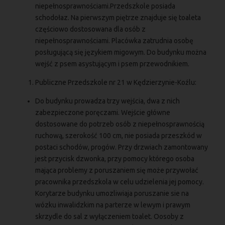
niepełnosprawnościami.Przedszkole posiada
schodołaz. Na pierwszym piętrze znajduje się toaleta
częściowo dostosowana dla osób z
niepełnosprawnościami. Placówka zatrudnia osobę
posługującą się językiem migowym. Do budynku można
wejść z psem asystującym i psem przewodnikiem.
Publiczne Przedszkole nr 21 w Kędzierzynie-Koźlu:
Do budynku prowadza trzy wejścia, dwa z nich
zabezpieczone poręczami. Wejście główne
dostosowane do potrzeb osób z niepełnosprawnością
ruchową, szerokość 100 cm, nie posiada przeszkód w
postaci schodów, progów. Przy drzwiach zamontowany
jest przycisk dzwonka, przy pomocy którego osoba
mająca problemy z poruszaniem się może przywołać
pracownika przedszkola w celu udzielenia jej pomocy.
Korytarze budynku umozliwiaja poruszanie sie na
wózku inwalidzkim na parterze w lewym i prawym
skrzydle do sal z wyłączeniem toalet. Oosoby z