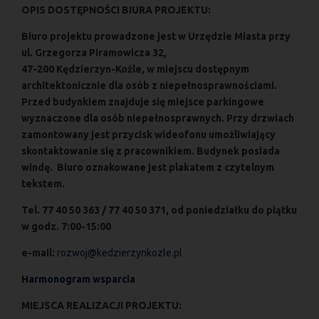
OPIS DOSTĘPNOŚCI BIURA PROJEKTU:
Biuro projektu prowadzone jest w Urzędzie Miasta przy
ul. Grzegorza Piramowicza 32,
47-200 Kędzierzyn-Koźle, w miejscu dostępnym
architektonicznie dla osób z niepełnosprawnościami.
Przed budynkiem znajduje się miejsce parkingowe
wyznaczone dla osób niepełnosprawnych. Przy drzwiach
zamontowany jest przycisk wideofonu umożliwiający
skontaktowanie się z pracownikiem. Budynek posiada
windę. Biuro oznakowane jest plakatem z czytelnym
tekstem.
Tel. 77 40 50 363 / 77 40 50 371, od poniedziałku do piątku
w godz.
7:00-15:00
e-mail:
rozwoj@kedzierzynkozle.pl
Harmonogram wsparcia
MIEJSCA REALIZACJI PROJEKTU: