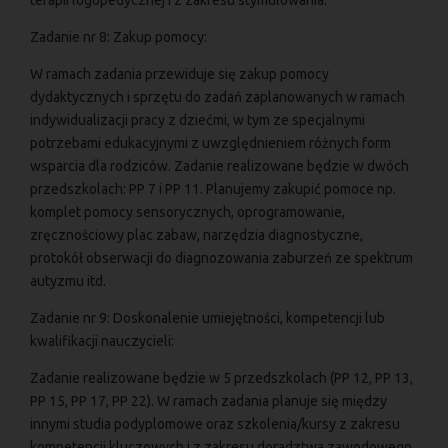
Zadanie nr 8: Zakup pomocy:
W ramach zadania przewiduje się zakup pomocy
dydaktycznych i sprzętu do zadań zaplanowanych w ramach
indywidualizacji pracy z dziećmi, w tym ze specjalnymi
potrzebami edukacyjnymi z uwzględnieniem różnych form
wsparcia dla rodziców. Zadanie realizowane będzie w dwóch
przedszkolach: PP 7 i PP 11. Planujemy zakupić pomoce np.
komplet pomocy sensorycznych, oprogramowanie,
zręcznościowy plac zabaw, narzędzia diagnostyczne,
protokół obserwacji do diagnozowania zaburzeń ze spektrum
autyzmu itd.
Zadanie nr 9: Doskonalenie umiejętności, kompetencji lub
kwalifikacji nauczycieli:
Zadanie realizowane będzie w 5 przedszkolach (PP 12, PP 13,
PP 15, PP 17, PP 22). W ramach zadania planuje się między
innymi studia podyplomowe oraz szkolenia/kursy z zakresu
kompetencji kluczowych i z zakresu doradztwa zawodowego.