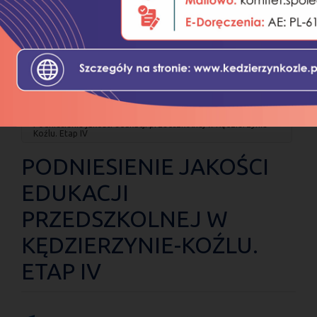
JESTEŚ
Strona główna
Projekty dofinansowane
TUTAJ
Projekty współfinansowane przez Unię Europejską w
latach 2021-2027
Europejski Fundusz Społeczny Plus
Podniesienie jakości edukacji przedszkolnej w Kędzierzynie-
Koźlu. Etap IV
PODNIESIENIE JAKOŚCI
EDUKACJI
PRZEDSZKOLNEJ W
KĘDZIERZYNIE-KOŹLU.
ETAP IV