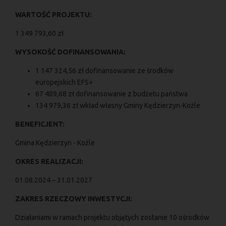
WARTOŚĆ PROJEKTU:
1 349 793,60 zł
WYSOKOŚĆ DOFINANSOWANIA:
1 147 324,56 zł dofinansowanie ze środków
europejskich EFS+
67 489,68 zł dofinansowanie z budżetu państwa
134 979,36 zł wkład własny Gminy Kędzierzyn-Koźle
BENEFICJENT:
Gmina Kędzierzyn - Koźle
OKRES REALIZACJI:
01.08.2024 – 31.01.2027
ZAKRES RZECZOWY INWESTYCJI:
Działaniami w ramach projektu objętych zostanie 10 ośrodków