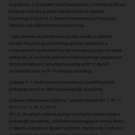
współpracy z Zespołem Szkół Specjalnych, Ochotniczą Strażą
Pożarną w Kłodnicy, Radą Osiedla Kłodnica, Domem
Dziennego Pobytu nr 5, Domem Samopomocy Promyczek,
Miejskim Ośrodkiem Pomocy Społecznej.
- Zatrudnienie asystenta nauczyciela: wynika z zaleceń
Poradni Psychologiczno-Pedagogicznej zawartych w
orzeczeniach o potrzebie kształcenia specjalnego. Poradnia
wskazała, że zachodzi potrzeba indywidualnego wsparcia ze
strony dodatkowo zatrudnionej osoby w PP 11 dwóch
asystentów oraz w PP 17 jednego asystenta.
Zadanie nr 7: Podnoszenie kompetencji i kwalifikacji kadr
pedagogicznych w zakresie pedagogiki specjalnej:
Zadanie realizowane będzie w 7 przedszkolach (PP 7, PP 11,
PP 13, PP 15, PP 17, PP 21,
PP 22). W ramach zadania planuje się między innymi studia z
pedagogiki specjalnej, szkolenia wspomagające rozwój dzieci,
z zakresu autyzmu, z terapii ruchowej i muzycznej, z zakresu
terapii logopedycznej i z zakresu stymulowania.