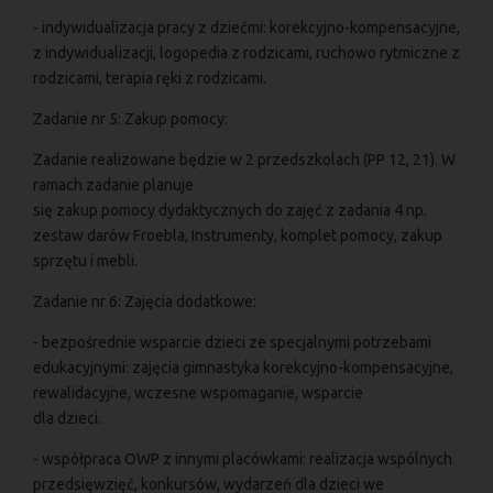
- indywidualizacja pracy z dziećmi: korekcyjno-kompensacyjne,
z indywidualizacji, logopedia z rodzicami, ruchowo rytmiczne z
rodzicami, terapia ręki z rodzicami.
Zadanie nr 5: Zakup pomocy:
Zadanie realizowane będzie w 2 przedszkolach (PP 12, 21). W
ramach zadanie planuje
się zakup pomocy dydaktycznych do zajęć z zadania 4 np.
zestaw darów Froebla, Instrumenty, komplet pomocy, zakup
sprzętu i mebli.
Zadanie nr 6: Zajęcia dodatkowe:
- bezpośrednie wsparcie dzieci ze specjalnymi potrzebami
edukacyjnymi: zajęcia gimnastyka korekcyjno-kompensacyjne,
rewalidacyjne, wczesne wspomaganie, wsparcie
dla dzieci.
- współpraca OWP z innymi placówkami: realizacja wspólnych
przedsięwzięć, konkursów, wydarzeń dla dzieci we