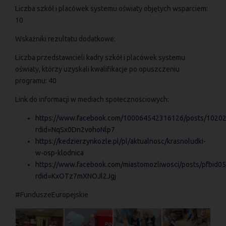
Liczba szkół i placówek systemu oświaty objętych wsparciem:
10
Wskaźniki rezultatu dodatkowe:
Liczba przedstawicieli kadry szkół i placówek systemu
oświaty, którzy uzyskali kwalifikacje po opuszczeniu
programu: 40
Link do informacji w mediach społecznościowych:
https://www.facebook.com/100064542316126/posts/1020
rdid=NqSx0Dn2vohoNlp7
https://kedzierzynkozle.pl/pl/aktualnosc/krasnoludki-
w-osp-klodnica
https://www.facebook.com/miastomozliwosci/posts/pf
rdid=KxOTz7mXNOJl2Jgj
#FunduszeEuropejskie