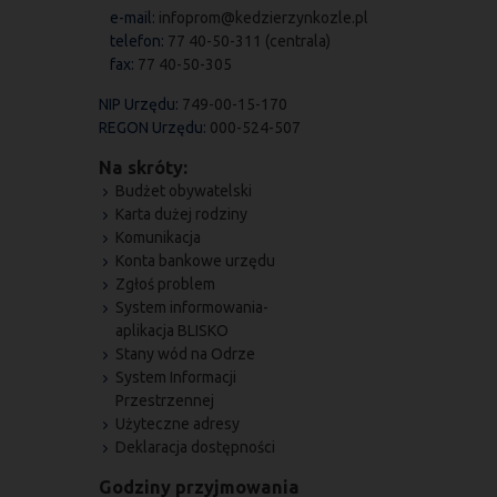
e-mail:
infoprom@kedzierzynkozle.pl
telefon:
77 40-50-311 (centrala)
fax:
77 40-50-305
NIP Urzędu:
749-00-15-170
REGON Urzędu:
000-524-507
Na skróty:
Budżet obywatelski
Karta dużej rodziny
Komunikacja
Konta bankowe urzędu
Zgłoś problem
System informowania-
aplikacja BLISKO
Stany wód na Odrze
System Informacji
Przestrzennej
Użyteczne adresy
Deklaracja dostępności
Godziny przyjmowania