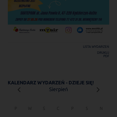
LISTA WYDARZEŃ
DRUKUJ
PDF
KALENDARZ WYDARZEŃ - DZIEJE SIĘ!
Sierpień
P
W
Ś
C
P
S
N