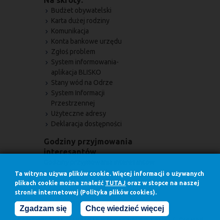
Na skróty:
Budżet obywatelski
Karta dużej rodziny
Komunikacja
Konta bankowe urzędu
Zgłoś problem
System informowania-
aplikacja BLISKO
Stany wód na Odrze
System Informacji
Przestrzennej
Użyteczne adresy
Deklaracja dostępności
Godziny przyjmowania
interesantów
Godziny przyjmowania interesantów:
w poniedziałki w godz.
Ta witryna używa plików cookie. Więcej informacji o używanych
7.30 - 17.00
plikach cookie można znaleźć
TUTAJ
oraz w stopce na naszej
stronie internetowej (Polityka plików cookies).
w pozostałe dni robocze w godz.
7.30 - 15.30
Zgadzam się
Chcę wiedzieć więcej