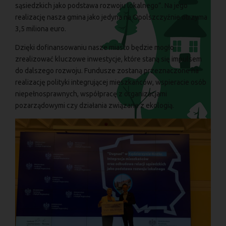
sąsiedzkich jako podstawa rozwoju lokalnego”. Na jego
realizację nasza gmina jako jedyna na Opolszczyźnie otrzyma
3,5 miliona euro.
Dzięki dofinansowaniu nasze miasto będzie mogło
zrealizować kluczowe inwestycje, które staną się impulsem
do dalszego rozwoju. Fundusze zostaną przeznaczone na
realizację polityki integrującej mieszkańców, wspieracie osób
niepełnosprawnych, współpracę z organizacjami
pozarządowymi czy działania związane z ekologią.