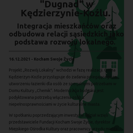
"Dugnad" w
Kędzierzynie-Koźlu.
Integracja mieszkańców oraz
odbudowa relacji sąsiedzkich jako
podstawa rozwoju lokalnego.
16.12.2021 - Kocham Swoje Życie
Projekt „Rozwój Lokalny” wchodzi w fazę realizacji. Gmina
Kędzierzyn-Koźle przystępuje do zadania polegającego na
utworzeniu łazienki dla osób ze specjalnymi potrzebami w
Domu Kultury „Chemik”. Modernizacja budynku jest
podyktowana potrzebą włączenia osób z
niepełnosprawnościami w życie kulturalne miasta.
W spotkaniu poprzedzającym inwestycje udział wzięli
przedstawiciele Fundacji Kocham Swoje Życie, dyrektor
Miejskiego Ośrodka Kultury oraz pracownicy urzędu miasta.