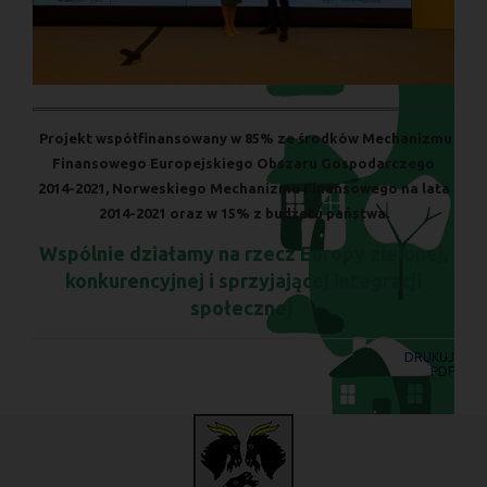
Projekt współfinansowany w 85% ze środków Mechanizmu
Finansowego Europejskiego Obszaru Gospodarczego
2014-2021, Norweskiego Mechanizmu Finansowego na lata
2014-2021 oraz w 15% z budżetu państwa.
Wspólnie działamy na rzecz Europy zielonej,
konkurencyjnej i sprzyjającej integracji
społecznej.
DRUKUJ
PDF