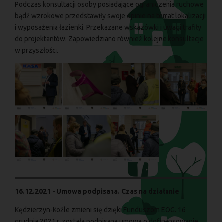
Podczas konsultacji osoby posiadające ograniczenia ruchowe
bądź wzrokowe przedstawiły swoje opinie na temat lokalizacji
i wyposażenia łazienki. Przekazane wskazówki i uwagi trafiły
do projektantów. Zapowiedziano również kolejne konsultacje
w przyszłości.
16.12.2021 - Umowa podpisana. Czas na działanie
Kędzierzyn-Koźle zmieni się dzięki Funduszom EOG. 16
grudnia 2021 r. została podpisana umowa o dofinansowanie