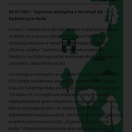
09.07.2021 - Ogromne pieniądze z Norwegii dla
Kędzierzyna-Koźla
Ponad 3,5 miliona euro dla Kędzierzyna-Koźla! Nasze miasto
znalazło się w gronie zaledwie 29 gmin w Polsce, które
otrzymają wsparcie w ramach prestiżowego programu
„Rozwój Lokalny”. Symboliczny czek od wiceministra
funduszy i polityki regionalnej Waldemara Budy odebrała dziś
prezydent Sabina Nowosielska.
Do wyścigu po pieniądze ze środków Funduszy Norweskich i
EOG mogło wystartować ponad 250 samorządów z całego
kraju. Do kolejnego etapu konkursu zakwalifikowano jedynie
54 miasta. Po szczegółowej analizie złożonych wniosków
międzynarodowe grono ekspertów wytypowało 29 liderów,
którzy otrzymają łącznie 102 miliony euro. Ocena
dokumentów trwała ponad rok. Wśród zwycięzców znalazł się
projekt Kędzierzyna-Koźla pt. „Dugnad w Kędzierzynie-
Koźlu.* Integracja mieszkańców oraz odbudowa relacji