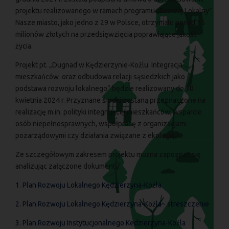
projektu realizowanego w ramach programu „Rozwój Lokalny”.
Nasze miasto, jako jedno z 29 w Polsce, otrzymało ponad 15
milionów złotych na przedsięwzięcia poprawiające jakość
życia.
Projekt pt. „Dugnad w Kędzierzynie-Koźlu. Integracja
mieszkańców oraz odbudowa relacji sąsiedzkich jako
podstawa rozwoju lokalnego” będzie realizowany do 30
kwietnia 2024 r. Przyznane środki zostaną przeznaczone na
realizację m.in. polityki integrującej mieszkańców, wsparcie
osób niepełnosprawnych, współpracę z organizacjami
pozarządowymi czy działania związane z ekologią.
Ze szczegółowym zakresem projektu można zapoznać się
analizując załączone dokumenty.
1. Plan Rozwoju Lokalnego Kędzierzyna-Koźla
2. Plan Rozwoju Lokalnego Kędzierzyna-Koźla - streszczenie
3. Plan Rozwoju Instytucjonalnego Kedzierzyna-Koźla