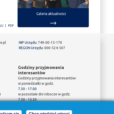
Galeria aktualności
UJ
PDF
e.pl
NIP Urzędu:
749-00-15-170
REGON Urzędu:
000-524-507
Godziny przyjmowania
interesantów
Godziny przyjmowania interesantów:
w poniedziałki w godz.
7.30 - 17.00
i
w pozostałe dni robocze w godz.
7.30 - 15.30
adzam się
Chcę wiedzieć więcej