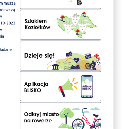
im muszą
łodawczą
 w
2019-2023
 w
nia
ładane