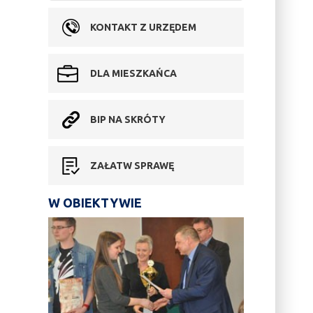
KONTAKT Z URZĘDEM
DLA MIESZKAŃCA
BIP NA SKRÓTY
ZAŁATW SPRAWĘ
W OBIEKTYWIE