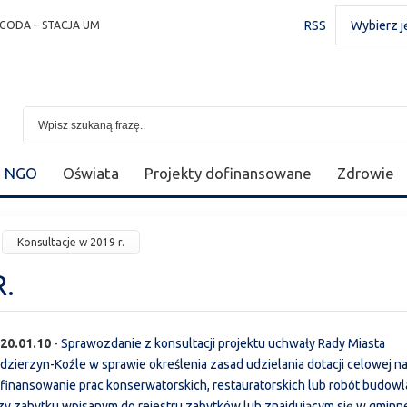
RSS
Wybierz j
GODA – STACJA UM
NGO
Oświata
Projekty dofinansowane
Zdrowie
Konsultacje w 2019 r.
.
20.01.10
-
Sprawozdanie z konsultacji projektu uchwały Rady Miasta
dzierzyn-Koźle w sprawie określenia zasad udzielania dotacji celowej n
finansowanie prac konserwatorskich, restauratorskich lub robót budow
zy zabytku wpisanym do rejestru zabytków lub znajdującym się w gminn