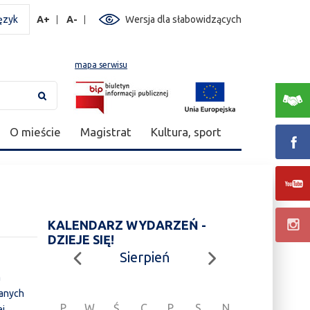
ęzyk
A+
A-
Wersja dla słabowidzących
mapa serwisu
O mieście
Magistrat
Kultura, sport
KALENDARZ WYDARZEŃ -
DZIEJE SIĘ!
Sierpień
a
lanych
P
W
Ś
C
P
S
N
ej