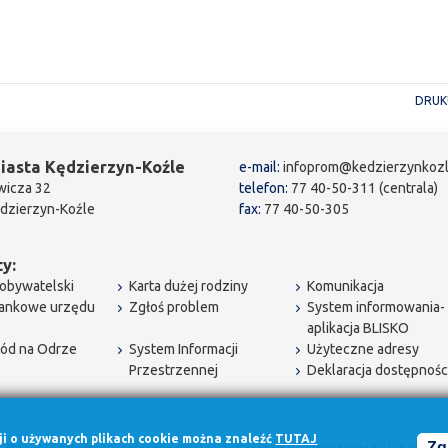
DRUK
iasta Kędzierzyn-Koźle
e-mail:
infoprom@kedzierzynkozl
wicza 32
telefon:
77 40-50-311 (centrala)
dzierzyn-Koźle
fax:
77 40-50-305
y:
obywatelski
Karta dużej rodziny
Komunikacja
bankowe urzędu
Zgłoś problem
System informowania-
aplikacja BLISKO
ód na Odrze
System Informacji
Użyteczne adresy
Przestrzennej
Deklaracja dostępnośc
cji o używanych plikach cookie można znaleźć
TUTAJ
Zg