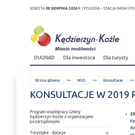
SOBOTA
08 SIERPNIA 2026
R. |
POGODA – STACJA IMGW
|
PO
Przejdź
Przejdź do
Przejdź
Przejdź do
Przejdź do
Przejdź do
Przejdź
do
wyszukiwarki
do
ścieżki
kalendarza
listy
do
mapy
menu
nawigacyjnej
wydarzeń
odnośników
stopki
strony
DUGNAD
Dla inwestora
Dla turysty
JESTEŚ
Strona główna
NGO
Konsultacje
TUTAJ
KONSULTACJE W 2019 R
Program współpracy Gminy
20
Kędzierzyn-Koźle z organizacjami
Kę
pozarządowymi
do
Turystyka - dotacje
pr