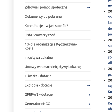
ew
Zdrowie i pomoc społeczna
20
Dokumenty do pobrania
sp
ko
Konsultacje - w jaki sposób?
do
po
Lista Stowarzyszeń
20
1% dla organizacji z Kędzierzyna-
sp
Koźla
20
sp
Inicjatywa Lokalna
Al
Umowy w ramach Inicjatywy Lokalnej
20
pr
Oświata - dotacje
20
Ekologia - dotacje
Kę
Ko
GPRPAiN – dotacje
20
Kę
Generator eNGO
ob