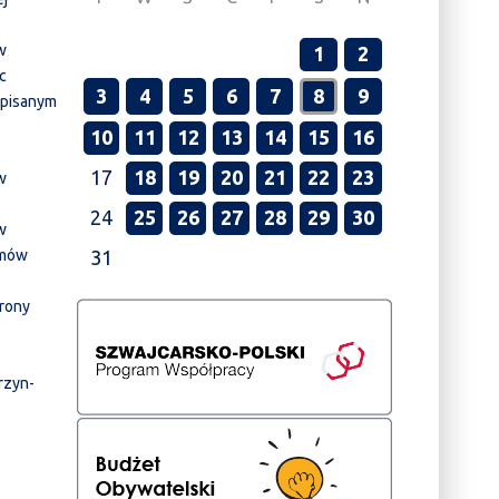
w
1
2
c
3
4
5
6
7
8
9
wpisanym
10
11
12
13
14
15
16
17
18
19
20
21
22
23
w
24
25
26
27
28
29
30
w
emów
31
hrony
rzyn-