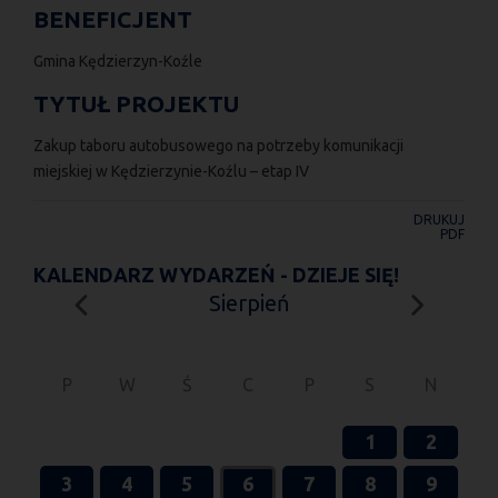
BENEFICJENT
Gmina Kędzierzyn-Koźle
TYTUŁ PROJEKTU
Zakup taboru autobusowego na potrzeby komunikacji
miejskiej w Kędzierzynie-Koźlu – etap IV
DRUKUJ
PDF
KALENDARZ WYDARZEŃ - DZIEJE SIĘ!
Sierpień
P
W
Ś
C
P
S
N
1
2
3
4
5
6
7
8
9