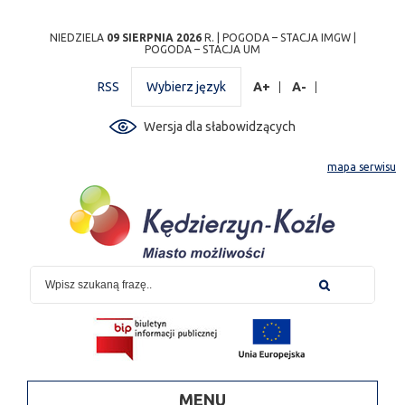
Przejdź
Przejdź do
Przejdź
Przejdź do
Przejdź do
Przejdź do
Przejdź
NIEDZIELA
09 SIERPNIA 2026
R. |
POGODA – STACJA IMGW
|
POGODA – STACJA UM
do
wyszukiwarki
do
ścieżki
kalendarza
listy
do
mapy
menu
nawigacyjnej
wydarzeń
odnośników
stopki
RSS
Wybierz język
A+
A-
strony
Wersja dla słabowidzących
mapa serwisu
MENU