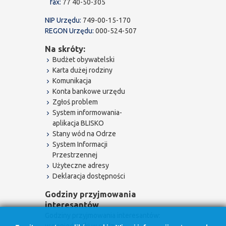
fax:
77 40-50-305
NIP Urzędu:
749-00-15-170
REGON Urzędu:
000-524-507
Na skróty:
Budżet obywatelski
Karta dużej rodziny
Komunikacja
Konta bankowe urzędu
Zgłoś problem
System informowania-
aplikacja BLISKO
Stany wód na Odrze
System Informacji
Przestrzennej
Użyteczne adresy
Deklaracja dostępności
Godziny przyjmowania
interesantów
Godziny przyjmowania interesantów: