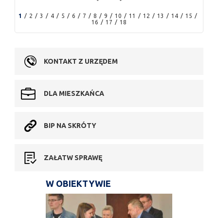
1
2
3
4
5
6
7
8
9
10
11
12
13
14
15
16
17
18
KONTAKT Z URZĘDEM
DLA MIESZKAŃCA
BIP NA SKRÓTY
ZAŁATW SPRAWĘ
W OBIEKTYWIE