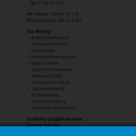
fax:
77 40-50-305
NIP Urzędu:
749-00-15-170
REGON Urzędu:
000-524-507
Na skróty:
Budżet obywatelski
Karta dużej rodziny
Komunikacja
Konta bankowe urzędu
Zgłoś problem
System informowania-
aplikacja BLISKO
Stany wód na Odrze
System Informacji
Przestrzennej
Użyteczne adresy
Deklaracja dostępności
Godziny przyjmowania
interesantów
Godziny przyjmowania interesantów: