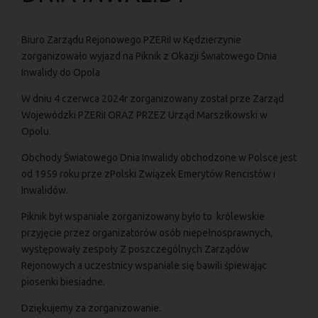
Biuro Zarządu Rejonowego PZERiI w Kędzierzynie
zorganizowało wyjazd na Piknik z Okazji Światowego Dnia
Inwalidy do Opola
W dniu 4 czerwca 2024r zorganizowany został prze Zarząd
Wojewódzki PZERiI ORAZ PRZEZ Urząd Marszłkowski w
Opolu.
Obchody Światowego Dnia Inwalidy obchodzone w Polsce jest
od 1959 roku prze zPolski Związek Emerytów Rencistów i
Inwalidów.
Piknik był wspaniale zorganizowany było to królewskie
przyjęcie przez organizatorów osób niepełnosprawnych,
występowały zespoły Z poszczególnych Zarządów
Rejonowych a uczestnicy wspaniale się bawili śpiewając
piosenki biesiadne.
Dziękujemy za zorganizowanie.