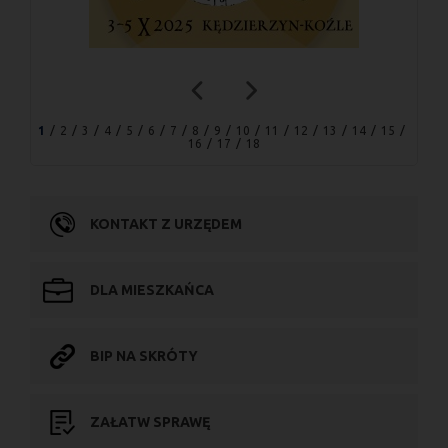
1
2
3
4
5
6
7
8
9
10
11
12
13
14
15
16
17
18
KONTAKT Z URZĘDEM
DLA MIESZKAŃCA
BIP NA SKRÓTY
ZAŁATW SPRAWĘ