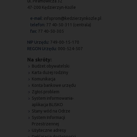
ul. Piramowicza 32
47-200 Kędzierzyn-Koźle
e-mail:
infoprom@kedzierzynkozle.pl
telefon:
77 40-50-311 (centrala)
fax:
77 40-50-305
NIP Urzędu:
749-00-15-170
REGON Urzędu:
000-524-507
Na skróty:
Budżet obywatelski
Karta dużej rodziny
Komunikacja
Konta bankowe urzędu
Zgłoś problem
System informowania-
aplikacja BLISKO
Stany wód na Odrze
System Informacji
Przestrzennej
Użyteczne adresy
Deklaracja dostępności