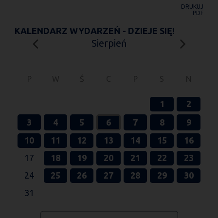
DRUKUJ
PDF
KALENDARZ WYDARZEŃ - DZIEJE SIĘ!
Sierpień
P
W
Ś
C
P
S
N
1
2
3
4
5
6
7
8
9
10
11
12
13
14
15
16
17
18
19
20
21
22
23
24
25
26
27
28
29
30
31