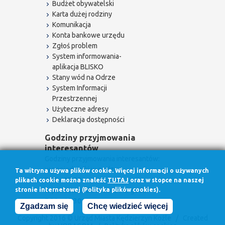
Budżet obywatelski
Karta dużej rodziny
Komunikacja
Konta bankowe urzędu
Zgłoś problem
System informowania-
aplikacja BLISKO
Stany wód na Odrze
System Informacji
Przestrzennej
Użyteczne adresy
Deklaracja dostępności
Godziny przyjmowania
interesantów
Godziny przyjmowania interesantów:
w poniedziałki w godz.
Ta witryna używa plików cookie. Więcej informacji o używanych
7.30 - 17.00
plikach cookie można znaleźć
TUTAJ
oraz w stopce na naszej
stronie internetowej (Polityka plików cookies).
w pozostałe dni robocze w godz.
7.30 - 15.30
Zgadzam się
Chcę wiedzieć więcej
Copyright 2016 © Urząd Miasta Kędzierzyn Koźle / Created