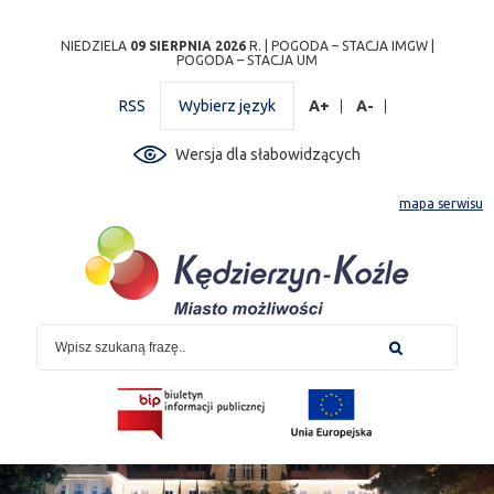
Przejdź
Przejdź do
Przejdź
Przejdź do
Przejdź do
Przejdź do
Przejdź
NIEDZIELA
09 SIERPNIA 2026
R. |
POGODA – STACJA IMGW
|
POGODA – STACJA UM
do
wyszukiwarki
do
ścieżki
kalendarza
listy
do
mapy
menu
nawigacyjnej
wydarzeń
odnośników
stopki
RSS
Wybierz język
A+
A-
strony
Wersja dla słabowidzących
mapa serwisu