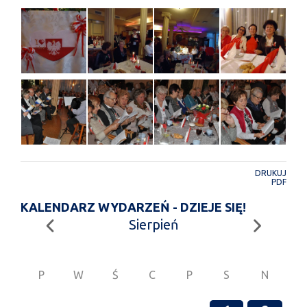
DRUKUJ
PDF
KALENDARZ WYDARZEŃ - DZIEJE SIĘ!
Sierpień
P
W
Ś
C
P
S
N