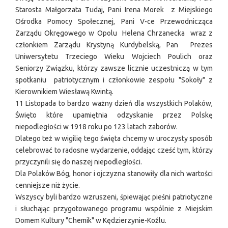
Starosta Małgorzata Tudaj, Pani Irena Morek z Miejskiego
Ośrodka Pomocy Społecznej, Pani V-ce Przewodnicząca
Zarządu Okręgowego w Opolu Helena Chrzanecka wraz z
członkiem Zarządu Krystyną Kurdybelską, Pan Prezes
Uniwersytetu Trzeciego Wieku Wojciech Poulich oraz
Seniorzy Związku, którzy zawsze licznie uczestniczą w tym
spotkaniu patriotycznym i członkowie zespołu "Sokoły" z
Kierownikiem Wiesławą Kwintą.
11 Listopada to bardzo ważny dzień dla wszystkich Polaków,
Święto które upamiętnia odzyskanie przez Polskę
niepodległości w 1918 roku po 123 latach zaborów.
Dlatego też w wigilię tego święta chcemy w uroczysty sposób
celebrować to radosne wydarzenie, oddając cześć tym, którzy
przyczynili się do naszej niepodległości.
Dla Polaków Bóg, honor i ojczyzna stanowiły dla nich wartości
cenniejsze niż życie.
Wszyscy byli bardzo wzruszeni, śpiewając pieśni patriotyczne
i słuchając przygotowanego programu wspólnie z Miejskim
Domem Kultury "Chemik" w Kędzierzynie-Koźlu.