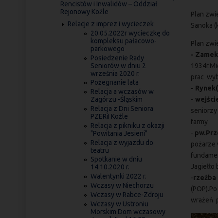
Rencistów i Inwalidów – Oddział
Rejonowy Koźle
Plan zwi
Relacje z imprez i wycieczek
Sanoka (k
20.05.2022r wycieczkę do
kompleksu pałacowo-
Plan zwi
parkowego
- Zame
Posiedzenie Rady
Seniorów w dniu 2
1934r.Mi
września 2020 r.
prac wyb
Pożegnanie lata
- Rynek(
Relacja a wczasów w
- wejści
Zagórzu -Śląskim
Relacja z Dni Seniora
seniorzy
PZERiI Koźle
farmy
Relacja z pikniku z okazji
-
pw.Prz
"Powitania Jesieni"
Relacja z wyjazdu do
pożarze 
teatru
fundamen
Spotkanie w dniu
Jagiełło 
14.10.2020 r.
Walentynki 2022 r.
-
rzeźba 
Wczasy w Niechorzu
(POP).Po
Wczasy w Rabce-Zdroju
wrażeń p
Wczasy w Ustroniu
Morskim Dom wczasowy