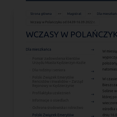
JESTEŚ
Strona główna
Magistrat
Dla mieszkań
TUTAJ
Wczasy w Polańczyku od 04.09-16.09.2022 r.
WCZASY W POLAŃCZYKU 
Dla mieszkańca
W miesią
wypoczy
Pomiar zadowolenia klientów
Urzędu Miasta Kędzierzyn-Koźle
położony
natomias
Dla rodziny i seniora
Polski Związek Emerytów
W czasie
Rencistów i Inwalidów – Zarząd
Bieszcza
Rejonowy w Kędzierzynie
Solinie 
Profilaktyka uzależnień
której p
Informacje o osiedlach
wieczore
Ochrona środowiska i rolnictwo
ośrodka 
Polski Związek Emerytów
dniu 16.