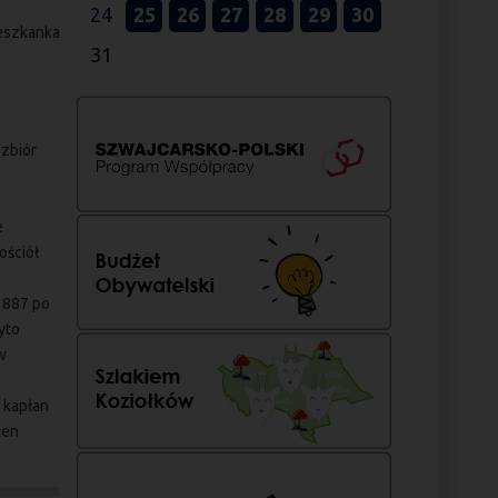
24
25
26
27
28
29
30
ieszkanka
31
 zbiór
e
ościół
1887 po
yto
w
 kapłan
łen