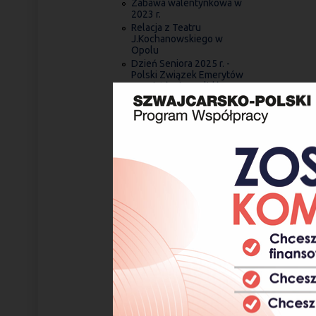
Zabawa walentynkowa w
2023 r.
Relacja z Teatru
J.Kochanowskiego w
Opolu
Dzień Seniora 2025 r. -
Polski Związek Emerytów
Rencistów i Inwalidów –
Oddział Rejonowy Koźle
Koncert "Wiedeńskiej
Operetki Czar" - Dom
Kultury w Strzelcach
Opolskich - 15. 03. 2025 r
Majowe odwiedziny stolicy
Dolnego Śląska
Piknik w Dziergowicach
2024 r.
Piknik w Moszczance 2026
r.
Relacja z imprezy
„Powitanie lata” w
Dziergowicach
Relacja - wczasy w
Ustroniu Morskim 2026 r.
Relacja z Pikniku
Relacja z imprezy