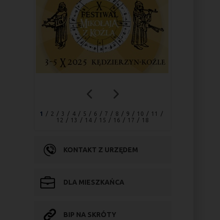
1
2
3
4
5
6
7
8
9
10
11
12
13
14
15
16
17
18
KONTAKT Z URZĘDEM
DLA MIESZKAŃCA
BIP NA SKRÓTY