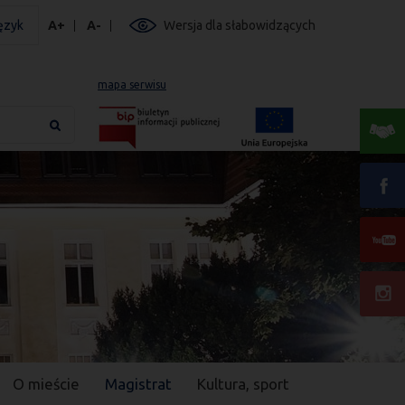
ęzyk
A+
A-
Wersja dla słabowidzących
mapa serwisu
O mieście
Magistrat
Kultura, sport