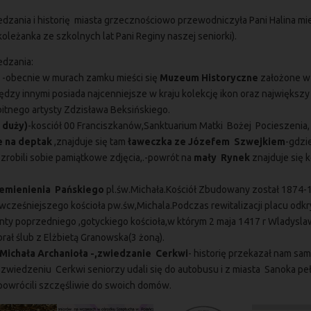
edzania i historię miasta grzecznościowo przewodniczyła Pani Halina m
oleżanka ze szkolnych lat Pani Reginy naszej seniorki).
edzania:
k
-obecnie w murach zamku mieści się
Muzeum Historyczne
założone w
ędzy innymi posiada najcenniejsze w kraju kolekcję ikon oraz największy
itnego artysty Zdzisława Beksińskiego.
 duży)
-kosciół 00 Franciszkanów,Sanktuarium Matki Bożej Pocieszenia,
e na deptak
,znajduje się tam
ławeczka ze Józefem Szwejkiem
-gdzi
 zrobili sobie pamiątkowe zdjęcia,.-powrót na
mały Rynek
znajduje się k
emienienia Pańskiego
pl.św.Michała.Kościół Zbudowany został 1874-
wcześniejszego kościoła pw.św,Michala.Podczas rewitalizacji placu odkr
ty poprzedniego ,gotyckiego kościoła,w którym 2 maja 1417 r Wladysla
brał ślub z Elżbietą Granowska(3 żoną).
Michała Archanioła -,zwiedzanie Cerkwi
- historię przekazał nam sam
 zwiedzeniu Cerkwi seniorzy udali się do autobusu i z miasta Sanoka pe
owrócili szczęśliwie do swoich domów.