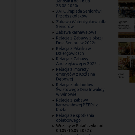
Janosik II od 16.08-
28.08.2020r
XVI Olimpiada Seniorów i
Przedszkolaków
Zabawa Walentynkowa dla
Seniorów
Zabawa karnawałowa
Relacja z Zabawy z okazji
Dnia Seniora w 2022r.
Relacja z Pikniku w
Dziergowicach
Relacja z Zabawy
Andrzejkowej w 2022 r.
Relacja z imprezy
emerytów z Koźla na
Dębowej
Relacja z obchodów
Światowego Dnia Inwalidy
w Winowie
Relacja z zabawy
karnawałowej PZERiI z
Koźla
Relacja ze spotkania
opłatkowego
Wczasy w Polańczyku od
04.09-16.09.2022 r.