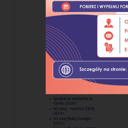
karnawałowej - 2026 r.
Relacja z wczasów w
Szczawnicy w terminie od
5.09-16.09.2023 r.
Relacja z wczasów -
Chorwacja 2026 r.
Relacja z wczasów w
Darłówku w terminie 31.05
-11.06 2023r.
Relacja z wigilijki 2025 r.
Relacja z wycieczki do
Raciborza
Relacja z zabawy
walentynkowej - 2026 r.
Relacja z zabawy
walentynkowej z dnia
13.02.2025 w Raszowej w
Magicznym Zakątku
Spotkanie opłatkowe
12.12.2024 r.
Spotkanie seniorów w
Opolu 2026 r.
Wczasy - Iwonicz Zdrój
2024 r.
Wczasy Biały Dunajec
2025 r.