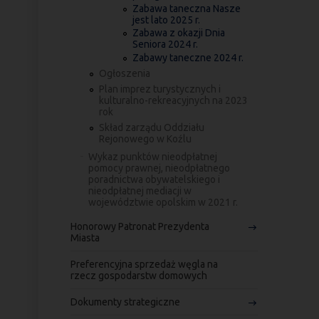
Zabawa taneczna Nasze
jest lato 2025 r.
Zabawa z okazji Dnia
Seniora 2024 r.
Zabawy taneczne 2024 r.
Ogłoszenia
Plan imprez turystycznych i
kulturalno-rekreacyjnych na 2023
rok
Skład zarządu Oddziału
Rejonowego w Koźlu
Wykaz punktów nieodpłatnej
pomocy prawnej, nieodpłatnego
poradnictwa obywatelskiego i
nieodpłatnej mediacji w
województwie opolskim w 2021 r.
Honorowy Patronat Prezydenta
Miasta
Preferencyjna sprzedaż węgla na
rzecz gospodarstw domowych
Dokumenty strategiczne