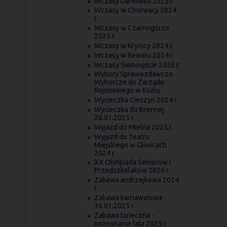
Wczasy Darłówko 2025 r.
Wczasy w Chorwacji 2024
r.
Wczasy w Czarnogórze
2025 r.
Wczasy w Krynicy 2024 r.
Wczasy w Rewalu 2024 r.
Wczasy Świnoujście 2026 r.
Wybory Sprawozdawczo-
Wyborcze do Zarządu
Rejonowego w Koźlu
Wycieczka Cieszyn 2024 r.
Wycieczka do Brennej
28.01.2025 r.
Wyjazd do Mielna 2025 r.
Wyjazd do Teatru
Miejskiego w Gliwicach
2024 r.
XX Olimpiada Seniorów i
Przedszkolaków 2026 r.
Zabawa andrzejkowa 2024
r.
Zabawa karnawałowa
16.01.2025 r.
Zabawa taneczna -
pożegnanie lata 2025 r.