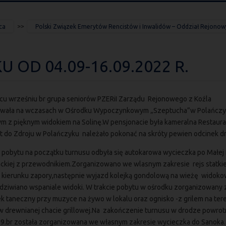
ca
Polski Związek Emerytów Rencistów i Inwalidów – Oddział Rejonow
OD 04.09-16.09.2022 R.
cu wrześniu br grupa seniorów PZERiI Zarządu Rejonowego z Koźla
wała na wczasach w Ośrodku Wypoczynkowym „Szeptucha”w Polańcz
m z pięknym widokiem na Solinę.W pensjonacie była kameralna Restaura
t do Zdroju w Polańczyku należało pokonać na skróty pewien odcinek dr
 pobytu na początku turnusu odbyła się autokarowa wycieczka po Małej 
ckiej z przewodnikiem.Zorganizowano we wlasnym zakresie rejs statki
w kierunku zapory,następnie wyjazd kolejką gondolową na wieżę widoko
odziwiano wspaniale widoki. W trakcie pobytu w ośrodku zorganizowany 
k taneczny przy muzyce na żywo w lokalu oraz ognisko -z grilem na ter
w drewnianej chacie grillowej.Na zakończenie turnusu w drodze powrot
09.br została zorganizowana we własnym zakresie wycieczka do Sanoka.