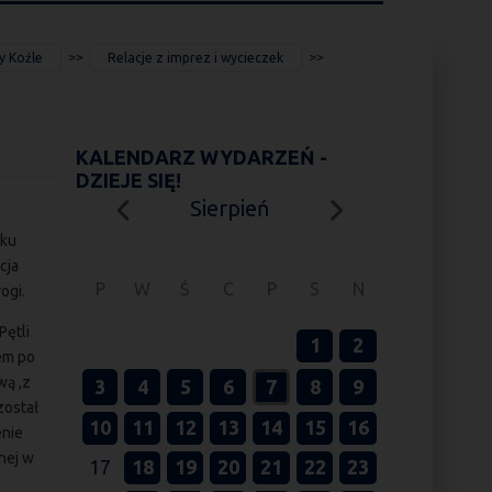
y Koźle
Relacje z imprez i wycieczek
KALENDARZ WYDARZEŃ -
DZIEJE SIĘ!
Sierpień
yku
cja
P
W
Ś
C
P
S
N
ogi.
Pętli
1
2
em po
wą ,z
3
4
5
6
7
8
9
został
10
11
12
13
14
15
16
enie
nej w
17
18
19
20
21
22
23