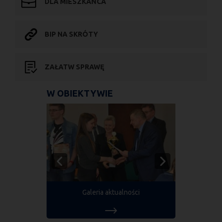
DLA MIESZKAŃCA
BIP NA SKRÓTY
ZAŁATW SPRAWĘ
W OBIEKTYWIE
Galeria aktualności