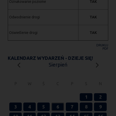
Oznakowanie poziome
TAK
Odwodnienie drogi
TAK
Oświetlenie drogi
TAK
DRUKUJ
PDF
KALENDARZ WYDARZEŃ - DZIEJE SIĘ!
Sierpień
P
W
Ś
C
P
S
N
1
2
3
4
5
6
7
8
9