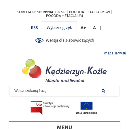
Przejdź
Przejdź do
Przejdź
Przejdź do
Przejdź do
Przejdź do
Przejdź
SOBOTA
08 SIERPNIA 2026
R. |
POGODA – STACJA IMGW
|
POGODA – STACJA UM
do
wyszukiwarki
do
ścieżki
kalendarza
listy
do
mapy
menu
nawigacyjnej
wydarzeń
odnośników
stopki
RSS
Wybierz język
A+
A-
strony
Wersja dla słabowidzących
mapa serwisu
MENU