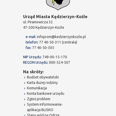
Urząd Miasta Kędzierzyn-Koźle
ul. Piramowicza 32
47-200 Kędzierzyn-Koźle
e-mail:
infoprom@kedzierzynkozle.pl
telefon:
77 40-50-311 (centrala)
fax:
77 40-50-305
NIP Urzędu:
749-00-15-170
REGON Urzędu:
000-524-507
Na skróty:
Budżet obywatelski
Karta dużej rodziny
Komunikacja
Konta bankowe urzędu
Zgłoś problem
System informowania-
aplikacja BLISKO
Stany wód na Odrze