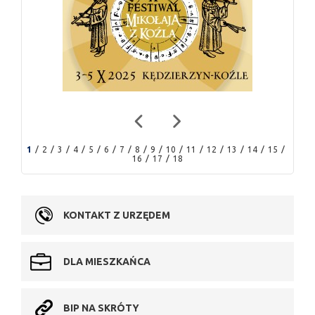
1
2
3
4
5
6
7
8
9
10
11
12
13
14
15
16
17
18
KONTAKT Z URZĘDEM
DLA MIESZKAŃCA
BIP NA SKRÓTY