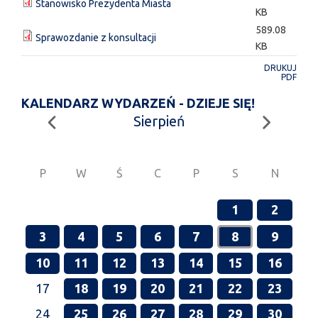
Stanowisko Prezydenta Miasta
KB
589.08
Sprawozdanie z konsultacji
KB
DRUKUJ
PDF
KALENDARZ WYDARZEŃ - DZIEJE SIĘ!
Sierpień
P
W
Ś
C
P
S
N
1
2
3
4
5
6
7
8
9
10
11
12
13
14
15
16
17
18
19
20
21
22
23
24
25
26
27
28
29
30