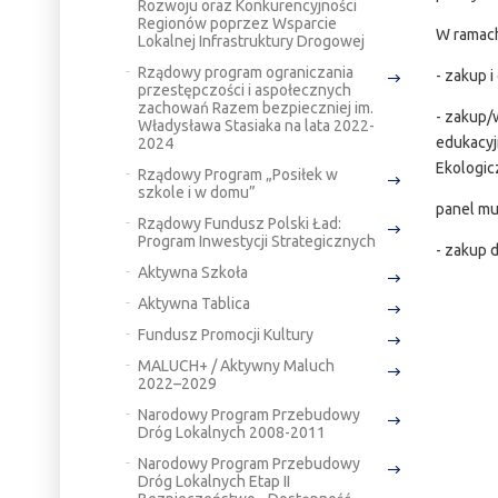
Rozwoju oraz Konkurencyjności
Regionów poprzez Wsparcie
W ramach
Lokalnej Infrastruktury Drogowej
Rządowy program ograniczania
- zakup 
przestępczości i aspołecznych
zachowań Razem bezpieczniej im.
- zakup/
Władysława Stasiaka na lata 2022-
edukacyj
2024
Ekologic
Rządowy Program „Posiłek w
szkole i w domu”
panel m
Rządowy Fundusz Polski Ład:
Program Inwestycji Strategicznych
- zakup 
Aktywna Szkoła
Aktywna Tablica
Fundusz Promocji Kultury
MALUCH+ / Aktywny Maluch
2022–2029
Narodowy Program Przebudowy
Dróg Lokalnych 2008-2011
Narodowy Program Przebudowy
Dróg Lokalnych Etap II