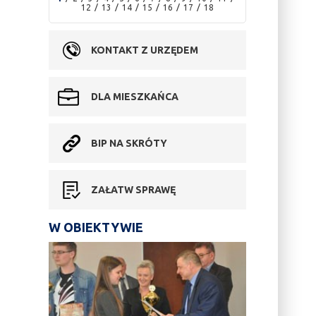
12
13
14
15
16
17
18
KONTAKT Z URZĘDEM
DLA MIESZKAŃCA
BIP NA SKRÓTY
ZAŁATW SPRAWĘ
W OBIEKTYWIE