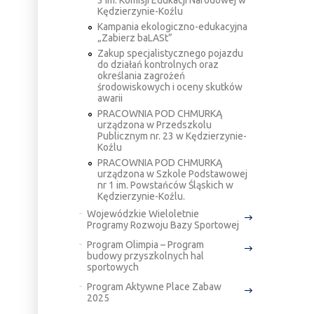
3 im. Komisji Edukacji Narodowej w
Kędzierzynie-Koźlu
Kampania ekologiczno-edukacyjna
„Zabierz baLASt”
Zakup specjalistycznego pojazdu
do działań kontrolnych oraz
określania zagrożeń
środowiskowych i oceny skutków
awarii
PRACOWNIA POD CHMURKĄ
urządzona w Przedszkolu
Publicznym nr. 23 w Kędzierzynie-
Koźlu
PRACOWNIA POD CHMURKĄ
urządzona w Szkole Podstawowej
nr 1 im. Powstańców Śląskich w
Kędzierzynie-Koźlu.
Wojewódzkie Wieloletnie
Programy Rozwoju Bazy Sportowej
Program Olimpia – Program
budowy przyszkolnych hal
sportowych
Program Aktywne Place Zabaw
2025