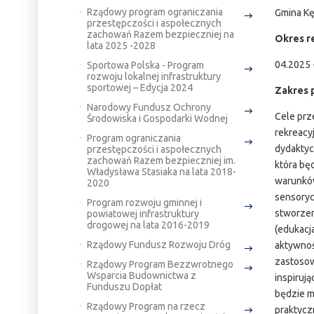
Rządowy program ograniczania
Gmina Kę
przestępczości i aspołecznych
zachowań Razem bezpieczniej na
Okres re
lata 2025 -2028
04.2025 
Sportowa Polska - Program
rozwoju lokalnej infrastruktury
sportowej – Edycja 2024
Zakres 
Narodowy Fundusz Ochrony
Cele prz
Środowiska i Gospodarki Wodnej
rekreacy
Program ograniczania
dydaktyc
przestępczości i aspołecznych
zachowań Razem bezpieczniej im.
która bę
Władysława Stasiaka na lata 2018-
warunków
2020
sensoryc
Program rozwoju gminnej i
stworzen
powiatowej infrastruktury
drogowej na lata 2016-2019
(edukacj
Rządowy Fundusz Rozwoju Dróg
aktywnoś
zastosow
Rządowy Program Bezzwrotnego
Wsparcia Budownictwa z
inspirują
Funduszu Dopłat
będzie m
Rządowy Program na rzecz
praktycz