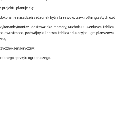
 projektu planuje się:
i dokonanie nasadzeń sadzonek bylin, krzewów, traw, roślin iglastych oz
wykonanie/montaż i dostawa: eko-memory, Kuchnia Eu-Geniusza, tablica
na dwustronna, podwójny kulodrom, tablica edukacyjna - gra planszowa,
zna,
uzyczno-sensoryczny;
drobnego sprzętu ogrodniczego.