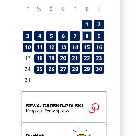
P
W
Ś
C
P
S
N
1
2
3
4
5
6
7
8
9
10
11
12
13
14
15
16
17
18
19
20
21
22
23
24
25
26
27
28
29
30
31