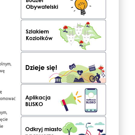
olnym,
awę
ię
promować
z
nym,
ięcie
ie