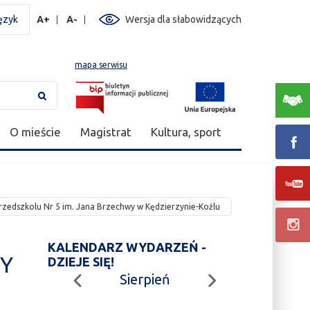
ęzyk
A+
A-
Wersja dla słabowidzących
mapa serwisu
O mieście
Magistrat
Kultura, sport
dszkolu Nr 5 im. Jana Brzechwy w Kędzierzynie-Koźlu
KALENDARZ WYDARZEŃ -
WY
DZIEJE SIĘ!
Sierpień