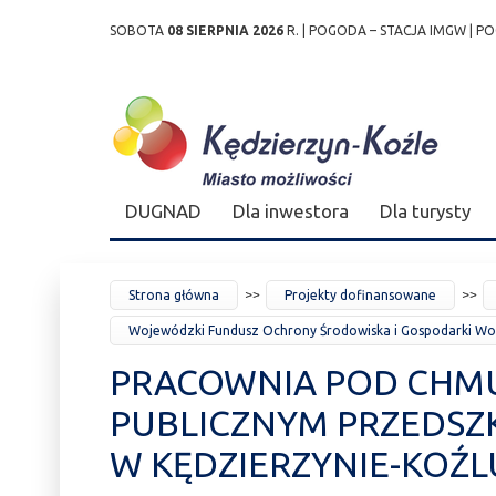
SOBOTA
08 SIERPNIA 2026
R. |
POGODA – STACJA IMGW
|
PO
Przejdź
Przejdź do
Przejdź
Przejdź do
Przejdź do
Przejdź do
Przejdź
do
wyszukiwarki
do
ścieżki
kalendarza
listy
do
mapy
menu
nawigacyjnej
wydarzeń
odnośników
stopki
strony
DUGNAD
Dla inwestora
Dla turysty
JESTEŚ
Strona główna
Projekty dofinansowane
TUTAJ
Wojewódzki Fundusz Ochrony Środowiska i Gospodarki Wo
PRACOWNIA POD CHM
PUBLICZNYM PRZEDSZK
W KĘDZIERZYNIE-KOŹL