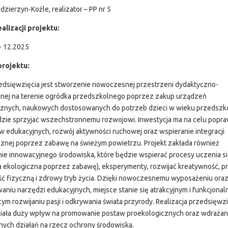
dzierzyn-Koźle, realizator – PP nr 5
alizacji projektu:
- 12.2025
projektu:
edsięwzięcia jest stworzenie nowoczesnej przestrzeni dydaktyczno-
jnej na terenie ogródka przedszkolnego poprzez zakup urządzeń
znych, naukowych dostosowanych do potrzeb dzieci w wieku przedszk
dzie sprzyjać wszechstronnemu rozwojowi. Inwestycja ma na celu popr
 edukacyjnych, rozwój aktywności ruchowej oraz wspieranie integracji
znej poprzez zabawę na świeżym powietrzu. Projekt zakłada również
ie innowacyjnego środowiska, które będzie wspierać procesy uczenia s
a ekologiczna poprzez zabawę), eksperymenty, rozwijać kreatywność, 
ć fizyczną i zdrowy tryb życia. Dzięki nowoczesnemu wyposażeniu ora
aniu narzędzi edukacyjnych, miejsce stanie się atrakcyjnym i funkcjonal
cym rozwijaniu pasji i odkrywania świata przyrody. Realizacja przedsięwz
iała duży wpływ na promowanie postaw proekologicznych oraz wdrażan
nych działań na rzecz ochrony środowiska.