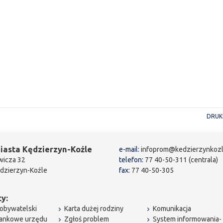
DRUK
iasta Kędzierzyn-Koźle
e-mail:
infoprom@kedzierzynkozl
wicza 32
telefon:
77 40-50-311 (centrala)
dzierzyn-Koźle
fax:
77 40-50-305
y:
obywatelski
Karta dużej rodziny
Komunikacja
bankowe urzędu
Zgłoś problem
System informowania-