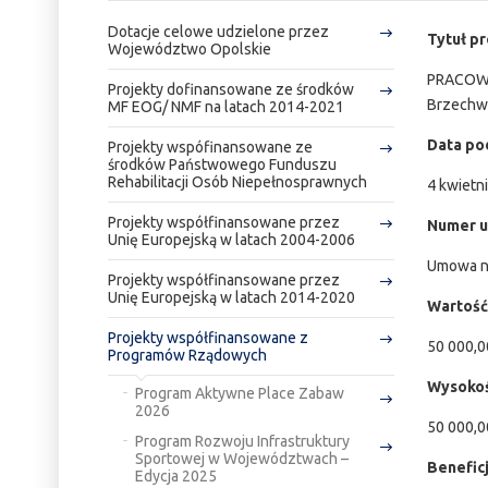
Dotacje celowe udzielone przez
Tytuł pr
Województwo Opolskie
PRACOWN
Projekty dofinansowane ze środków
Brzechwy
MF EOG/ NMF na latach 2014-2021
Data po
Projekty wspófinansowane ze
środków Państwowego Funduszu
Rehabilitacji Osób Niepełnosprawnych
4 kwietni
Projekty współfinansowane przez
Numer u
Unię Europejską w latach 2004-2006
Umowa n
Projekty współfinansowane przez
Unię Europejską w latach 2014-2020
Wartość
Projekty współfinansowane z
50 000,0
Programów Rządowych
Wysokoś
Program Aktywne Place Zabaw
2026
50 000,0
Program Rozwoju Infrastruktury
Sportowej w Województwach –
Beneficj
Edycja 2025