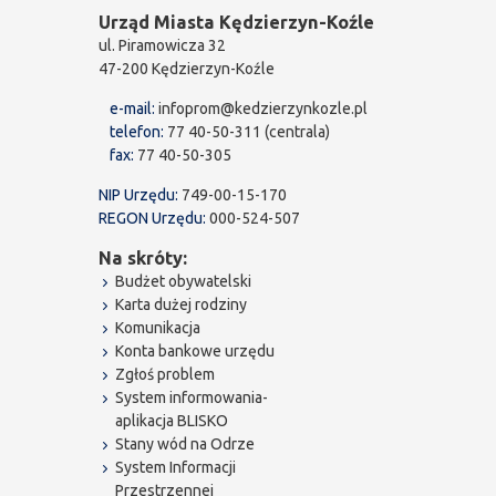
Urząd Miasta Kędzierzyn-Koźle
ul. Piramowicza 32
47-200 Kędzierzyn-Koźle
e-mail:
infoprom@kedzierzynkozle.pl
telefon:
77 40-50-311 (centrala)
fax:
77 40-50-305
NIP Urzędu:
749-00-15-170
REGON Urzędu:
000-524-507
Na skróty:
Budżet obywatelski
Karta dużej rodziny
Komunikacja
Konta bankowe urzędu
Zgłoś problem
System informowania-
aplikacja BLISKO
Stany wód na Odrze
System Informacji
Przestrzennej