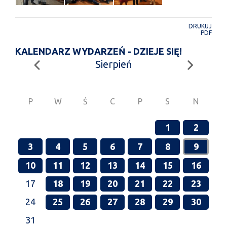
DRUKUJ
PDF
KALENDARZ WYDARZEŃ - DZIEJE SIĘ!
Sierpień
P
W
Ś
C
P
S
N
1
2
3
4
5
6
7
8
9
10
11
12
13
14
15
16
17
18
19
20
21
22
23
24
25
26
27
28
29
30
31