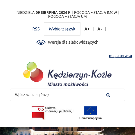
Przejdź
Przejdź do
Przejdź
Przejdź do
Przejdź do
Przejdź do
Przejdź
NIEDZIELA
09 SIERPNIA 2026
R. |
POGODA – STACJA IMGW
|
POGODA – STACJA UM
do
wyszukiwarki
do
ścieżki
kalendarza
listy
do
mapy
menu
nawigacyjnej
wydarzeń
odnośników
stopki
RSS
Wybierz język
A+
A-
strony
Wersja dla słabowidzących
mapa serwisu