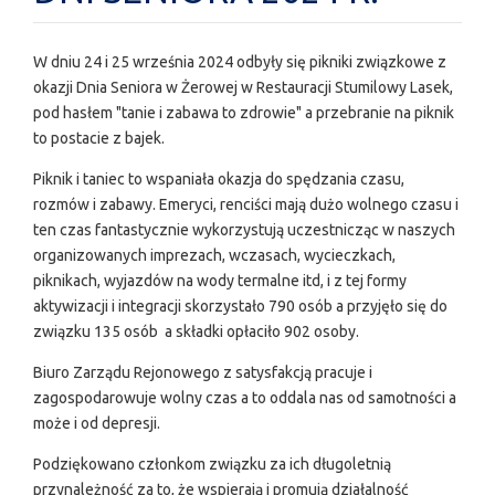
W dniu 24 i 25 września 2024 odbyły się pikniki związkowe z
okazji Dnia Seniora w Żerowej w Restauracji Stumilowy Lasek,
pod hasłem "tanie i zabawa to zdrowie" a przebranie na piknik
to postacie z bajek.
Piknik i taniec to wspaniała okazja do spędzania czasu,
rozmów i zabawy. Emeryci, renciści mają dużo wolnego czasu i
ten czas fantastycznie wykorzystują uczestnicząc w naszych
organizowanych imprezach, wczasach, wycieczkach,
piknikach, wyjazdów na wody termalne itd, i z tej formy
aktywizacji i integracji skorzystało 790 osób a przyjęło się do
związku 135 osób a składki opłaciło 902 osoby.
Biuro Zarządu Rejonowego z satysfakcją pracuje i
zagospodarowuje wolny czas a to oddala nas od samotności a
może i od depresji.
Podziękowano członkom związku za ich długoletnią
przynależność za to, że wspierają i promują działalność