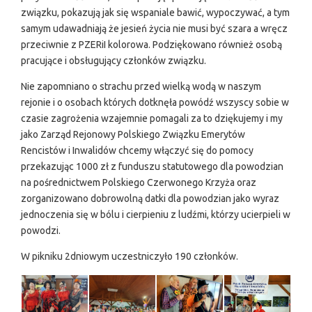
związku, pokazują jak się wspaniale bawić, wypoczywać, a tym
samym udawadniają że jesień życia nie musi być szara a wręcz
przeciwnie z PZERiI kolorowa. Podziękowano również osobą
pracujące i obsługujący członków związku.
Nie zapomniano o strachu przed wielką wodą w naszym
rejonie i o osobach których dotknęła powódź wszyscy sobie w
czasie zagrożenia wzajemnie pomagali za to dziękujemy i my
jako Zarząd Rejonowy Polskiego Związku Emerytów
Rencistów i Inwalidów chcemy włączyć się do pomocy
przekazując 1000 zł z funduszu statutowego dla powodzian
na pośrednictwem Polskiego Czerwonego Krzyża oraz
zorganizowano dobrowolną datki dla powodzian jako wyraz
jednoczenia się w bólu i cierpieniu z ludźmi, którzy ucierpieli w
powodzi.
W pikniku 2dniowym uczestniczyło 190 członków.