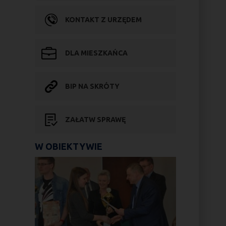
KONTAKT Z URZĘDEM
DLA MIESZKAŃCA
BIP NA SKRÓTY
ZAŁATW SPRAWĘ
W OBIEKTYWIE