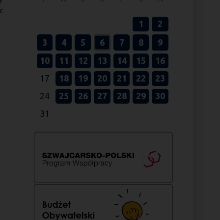
r.
1
2
3
4
5
6
7
8
9
10
11
12
13
14
15
16
17
18
19
20
21
22
23
24
25
26
27
28
29
30
31