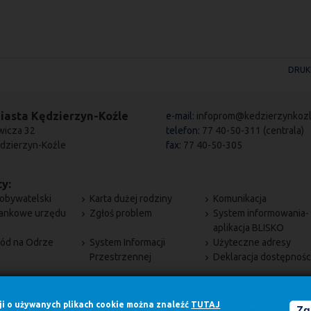
DRUK
iasta Kędzierzyn-Koźle
e-mail:
infoprom@kedzierzynkozl
wicza 32
telefon:
77 40-50-311 (centrala)
dzierzyn-Koźle
fax:
77 40-50-305
y:
obywatelski
Karta dużej rodziny
Komunikacja
bankowe urzędu
Zgłoś problem
System informowania-
aplikacja BLISKO
ód na Odrze
System Informacji
Użyteczne adresy
Przestrzennej
Deklaracja dostępnośc
cji o używanych plikach cookie można znaleźć
TUTAJ
Zg