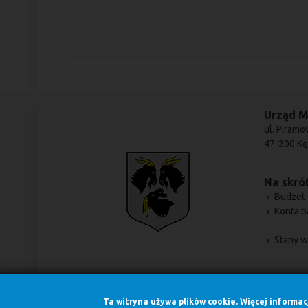
Urząd M
ul. Piramo
47-200 Kę
Na skrót
Budżet 
Konta 
Stany w
Ta witryna używa plików cookie. Więcej informa