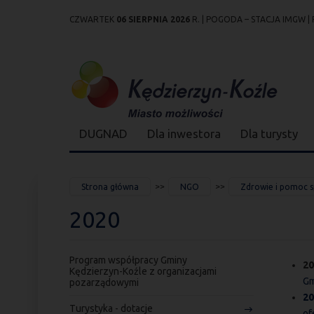
CZWARTEK
06 SIERPNIA 2026
R. |
POGODA – STACJA IMGW
|
Przejdź
Przejdź do
Przejdź
Przejdź do
Przejdź do
Przejdź do
Przejdź
do
wyszukiwarki
do
ścieżki
kalendarza
listy
do
mapy
menu
nawigacyjnej
wydarzeń
odnośników
stopki
strony
DUGNAD
Dla inwestora
Dla turysty
JESTEŚ
Strona główna
NGO
Zdrowie i pomoc 
TUTAJ
2020
Program współpracy Gminy
20
Kędzierzyn-Koźle z organizacjami
Gm
pozarządowymi
20
Turystyka - dotacje
of