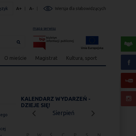
ęzyk
A+
A-
Wersja dla słabowidzących
mapa serwisu
O mieście
Magistrat
Kultura, sport
KALENDARZ WYDARZEŃ -
DZIEJE SIĘ!
Sierpień
nego
cej
P
W
Ś
C
P
S
N
y