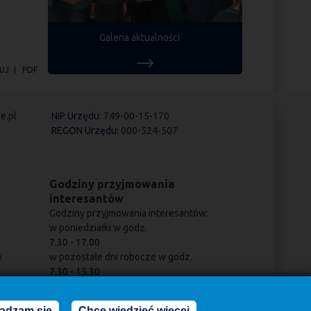
Galeria aktualności
UJ
PDF
e.pl
NIP Urzędu:
749-00-15-170
REGON Urzędu:
000-524-507
Godziny przyjmowania
interesantów
Godziny przyjmowania interesantów:
w poniedziałki w godz.
7.30 - 17.00
i
w pozostałe dni robocze w godz.
7.30 - 15.30
adzam się
Chcę wiedzieć więcej