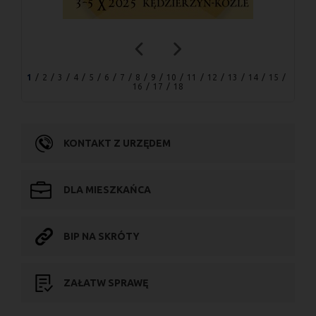
1
2
3
4
5
6
7
8
9
10
11
12
13
14
15
16
17
18
KONTAKT Z URZĘDEM
DLA MIESZKAŃCA
BIP NA SKRÓTY
ZAŁATW SPRAWĘ