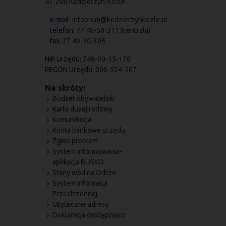
47-200 Kędzierzyn-Koźle
e-mail:
infoprom@kedzierzynkozle.pl
telefon:
77 40-50-311 (centrala)
fax:
77 40-50-305
NIP Urzędu:
749-00-15-170
REGON Urzędu:
000-524-507
Na skróty:
Budżet obywatelski
Karta dużej rodziny
Komunikacja
Konta bankowe urzędu
Zgłoś problem
System informowania-
aplikacja BLISKO
Stany wód na Odrze
System Informacji
Przestrzennej
Użyteczne adresy
Deklaracja dostępności