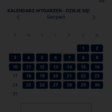
PDF
KALENDARZ WYDARZEŃ - DZIEJE SIĘ!
Sierpień
P
W
Ś
C
P
S
N
1
2
3
4
5
6
7
8
9
10
11
12
13
14
15
16
17
18
19
20
21
22
23
24
25
26
27
28
29
30
31