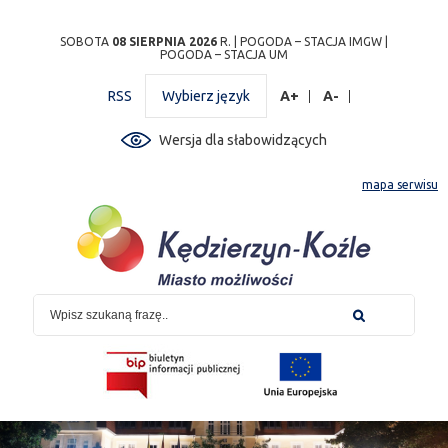
Przejdź
Przejdź do
Przejdź
Przejdź do
Przejdź do
Przejdź do
Przejdź
SOBOTA
08 SIERPNIA 2026
R. |
POGODA – STACJA IMGW
|
POGODA – STACJA UM
do
wyszukiwarki
do
ścieżki
kalendarza
listy
do
mapy
menu
nawigacyjnej
wydarzeń
odnośników
stopki
RSS
Wybierz język
A+
A-
strony
Wersja dla słabowidzących
mapa serwisu