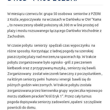
W miesiącu czerwcu br. grupa 50 osobowa seniorów z PZERiI
z Koźla ,wypoczywała na wczasach w Darłówku w OW ''Kama
,, to nowoczesny obiekt położony ok.300 m w linii prostej od
plaży i mostu rozsuwanego łączącego Darłówko Wschodnie z
Zachodnim.
W czasie pobytu seniorzy spędzali czas wypoczynku na
różne sposoby. Korzystając z ładnej pogody na szerokiej
piaszczystej plaży nad morzem,na spacerach itp. W trakcie
pobytu zorganizowane było ognisko -grill z pieczeniem
kiełbasek oraz z przygrywaną muzyką , seniorzy się bawili.
Zorganizowany został wieczorek taneczny z poczęstunkiem ,
na którym seniorzy pełni humoru i energii bawili się do
późnych godzin wieczornych. W trakcie pobytu została
zorganizowana przez kierownika grupy wycieczka rejsowa po
morzu statkiem pirackim”Król Eryk 1”. Przez cały turnus
pogoda dopisywała seniorzy zadowoleni ,opaleni szczęśliwie
powrócili do domu.