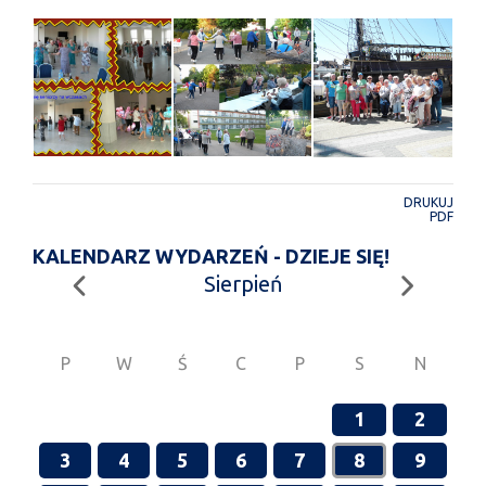
DRUKUJ
PDF
KALENDARZ WYDARZEŃ - DZIEJE SIĘ!
Sierpień
P
W
Ś
C
P
S
N
1
2
3
4
5
6
7
8
9