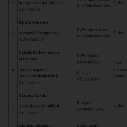
4.
grzegorz.dragula@rmkk.pl
Radny
Markiem Piaseckim
Śródmieście
Fąfara Wiesław
KWW Niezależni z
5.
wieslaw.fafara@rmkk.pl
Radny
Markiem Piaseckim
Koźle Zachód
Gądek-Radwanowska
KWW Sabiny
Marzanna
Nowosielskiej-
Z-ca
6.
marzanna.gadek-
Przewo
Koalicja
radwanowska@rmkk.pl
Komisji
Obywatelska
Śródmieście
Gładysz Jakub
Prawo i
7.
jakub.gladysz@rmkk.pl
Radny
Sprawiedliwość
Śródmieście
Jagiełło Wojciech
KWW Sabiny