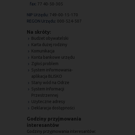
fax:
77 40-50-305
NIP Urzędu:
749-00-15-170
REGON Urzędu:
000-524-507
Na skróty:
Budżet obywatelski
Karta dużej rodziny
Komunikacja
Konta bankowe urzędu
Zgłoś problem
System informowania-
aplikacja BLISKO
Stany wód na Odrze
System Informacji
Przestrzennej
Użyteczne adresy
Deklaracja dostępności
Godziny przyjmowania
interesantów
Godziny przyjmowania interesantów: