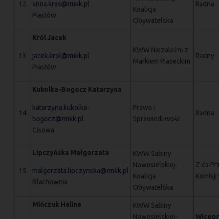
12.
anna.kras@rmkk.pl
Radna
Koalicja
Piastów
Obywatelska
Król Jacek
KWW Niezależni z
13.
jacek.krol@rmkk.pl
Radny
Markiem Piaseckim
Piastów
Kukolka-Bogocz Katarzyna
katarzyna.kukolka-
Prawo i
14.
Radna
bogocz@rmkk.pl
Sprawiedliwość
Cisowa
Lipczyńska Małgorzata
KWW Sabiny
Nowosielskiej-
Z-ca Pr
15.
malgorzata.lipczynska@rmkk.pl
Koalicja
Komisji
Blachownia
Obywatelska
Mińczuk Halina
KWW Sabiny
Nowosielskiej-
Wicepr