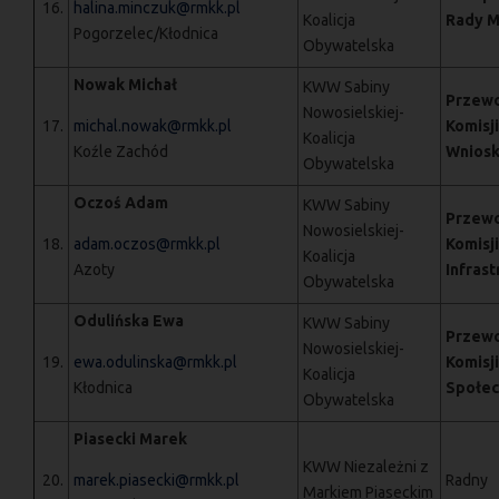
16.
halina.minczuk@rmkk.pl
Koalicja
Rady M
Pogorzelec/Kłodnica
Obywatelska
Nowak Michał
KWW Sabiny
Przewo
Nowosielskiej-
17.
michal.nowak@rmkk.pl
Komisji
Koalicja
Koźle Zachód
Wniosk
Obywatelska
Oczoś Adam
KWW Sabiny
Przewo
Nowosielskiej-
18.
adam.oczos@rmkk.pl
Komisji
Koalicja
Azoty
Infrast
Obywatelska
Odulińska Ewa
KWW Sabiny
Przewo
Nowosielskiej-
19.
ewa.odulinska@rmkk.pl
Komisj
Koalicja
Kłodnica
Społec
Obywatelska
Piasecki Marek
KWW Niezależni z
20.
marek.piasecki@rmkk.pl
Radny
Markiem Piaseckim