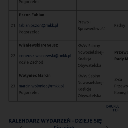
Pogorzelec
Pszon Fabian
Prawo i
21.
fabian.pszon@rmkk.pl
Radny
Sprawiedliwość
Pogorzelec
Wiśniewski Ireneusz
KWW Sabiny
Nowosielskiej-
Przewo
22.
ireneusz.wisniewski@rmkk.pl
Koalicja
Rady M
Koźle Zachód
Obywatelska
Wołyniec Marcin
KWW Sabiny
Z-ca
Nowosielskiej-
23.
marcin.wolyniec@rmkk.pl
Przewo
Koalicja
Pogorzelec
Komisji I
Obywatelska
DRUKUJ
PDF
KALENDARZ WYDARZEŃ - DZIEJE SIĘ!
Sierpień