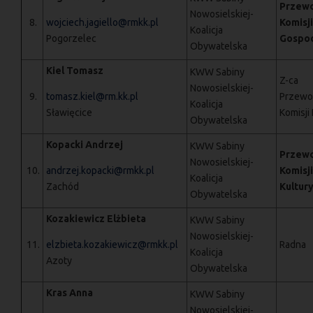
Przewo
Nowosielskiej-
8.
wojciech.jagiello@rmkk.pl
Komisj
Koalicja
Pogorzelec
Gospod
Obywatelska
Kiel Tomasz
KWW Sabiny
Z-ca
Nowosielskiej-
9.
tomasz.kiel@rm.kk.pl
Przewo
Koalicja
Sławięcice
Komisji
Obywatelska
Kopacki Andrzej
KWW Sabiny
Przewo
Nowosielskiej-
10.
andrzej.kopacki@rmkk.pl
Komisji
Koalicja
Zachód
Kultury
Obywatelska
Kozakiewicz Elżbieta
KWW Sabiny
Nowosielskiej-
11.
elzbieta.kozakiewicz@rmkk.pl
Radna
Koalicja
Azoty
Obywatelska
Kras Anna
KWW Sabiny
Nowosielskiej-