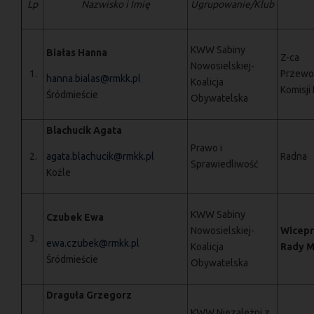
Lp
Nazwisko i Imię
Ugrupowanie/Klub
KWW Sabiny
Białas Hanna
Z-ca
Nowosielskiej-
1.
Przewo
hanna.bialas@rmkk.pl
Koalicja
Komisji
Śródmieście
Obywatelska
Blachucik Agata
Prawo i
2.
agata.blachucik@rmkk.pl
Radna
Sprawiedliwość
Koźle
KWW Sabiny
Czubek Ewa
Nowosielskiej-
Wicepr
3.
ewa.czubek@rmkk.pl
Koalicja
Rady M
Śródmieście
Obywatelska
Draguła Grzegorz
KWW Niezależni z