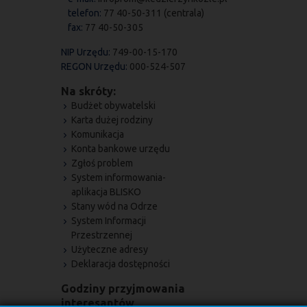
telefon:
77 40-50-311 (centrala)
fax:
77 40-50-305
NIP Urzędu:
749-00-15-170
REGON Urzędu:
000-524-507
Na skróty:
Budżet obywatelski
Karta dużej rodziny
Komunikacja
Konta bankowe urzędu
Zgłoś problem
System informowania-
aplikacja BLISKO
Stany wód na Odrze
System Informacji
Przestrzennej
Użyteczne adresy
Deklaracja dostępności
Godziny przyjmowania
interesantów