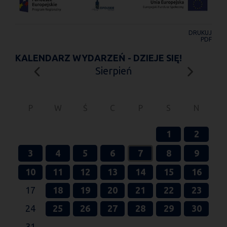
DRUKUJ
PDF
KALENDARZ WYDARZEŃ - DZIEJE SIĘ!
Sierpień
P
W
Ś
C
P
S
N
1
2
3
4
5
6
7
8
9
10
11
12
13
14
15
16
17
18
19
20
21
22
23
24
25
26
27
28
29
30
31