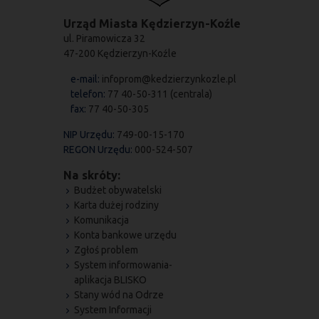
Urząd Miasta Kędzierzyn-Koźle
ul. Piramowicza 32
47-200 Kędzierzyn-Koźle
e-mail:
infoprom@kedzierzynkozle.pl
telefon:
77 40-50-311 (centrala)
fax:
77 40-50-305
NIP Urzędu:
749-00-15-170
REGON Urzędu:
000-524-507
Na skróty:
Budżet obywatelski
Karta dużej rodziny
Komunikacja
Konta bankowe urzędu
Zgłoś problem
System informowania-
aplikacja BLISKO
Stany wód na Odrze
System Informacji