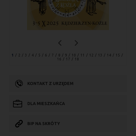
1
2
3
4
5
6
7
8
9
10
11
12
13
14
15
16
17
18
KONTAKT Z URZĘDEM
DLA MIESZKAŃCA
BIP NA SKRÓTY