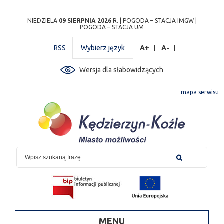
Przejdź
Przejdź do
Przejdź
Przejdź do
Przejdź do
Przejdź do
Przejdź
NIEDZIELA
09 SIERPNIA 2026
R. |
POGODA – STACJA IMGW
|
POGODA – STACJA UM
do
wyszukiwarki
do
ścieżki
kalendarza
listy
do
mapy
menu
nawigacyjnej
wydarzeń
odnośników
stopki
RSS
Wybierz język
A+
A-
strony
Wersja dla słabowidzących
mapa serwisu
MENU