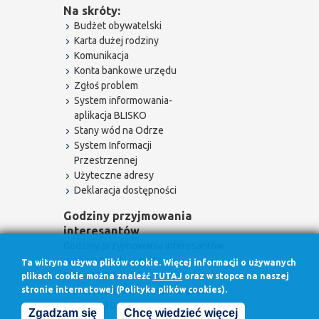
Na skróty:
Budżet obywatelski
Karta dużej rodziny
Komunikacja
Konta bankowe urzędu
Zgłoś problem
System informowania-
aplikacja BLISKO
Stany wód na Odrze
System Informacji
Przestrzennej
Użyteczne adresy
Deklaracja dostępności
Godziny przyjmowania
interesantów
Godziny przyjmowania interesantów:
w poniedziałki w godz.
Ta witryna używa plików cookie. Więcej informacji o używanych
7.30 - 17.00
plikach cookie można znaleźć
TUTAJ
oraz w stopce na naszej
stronie internetowej (Polityka plików cookies).
w pozostałe dni robocze w godz.
7.30 - 15.30
Zgadzam się
Chcę wiedzieć więcej