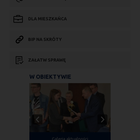
DLA MIESZKAŃCA
BIP NA SKRÓTY
ZAŁATW SPRAWĘ
W OBIEKTYWIE
Galeria aktualności