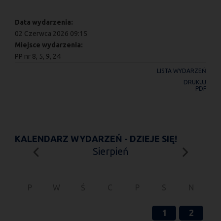
Data wydarzenia:
02 Czerwca 2026 09:15
Miejsce wydarzenia:
PP nr 8, 5, 9, 24
LISTA WYDARZEŃ
DRUKUJ
PDF
KALENDARZ WYDARZEŃ - DZIEJE SIĘ!
Sierpień
P
W
Ś
C
P
S
N
1
2