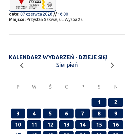
data:
07 czerwca 2026
//
16:00
Miejsce:
Przystań Szkwał, ul. Wyspa 22
KALENDARZ WYDARZEŃ - DZIEJE SIĘ!
Sierpień
P
W
Ś
C
P
S
N
1
2
3
4
5
6
7
8
9
10
11
12
13
14
15
16