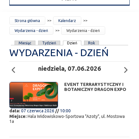
JESTEŚ
Strona główna
Kalendarz
TUTAJ
Wydarzenia - dzień
Wydarzenia - dzień
KARTY
Miesiąc
Tydzień
Dzień
Rok
WYDARZENIA - DZIEŃ
PODSTAWOWE
niedziela, 07.06.2026
EVENT TERRARYSTYCZNY I
BOTANICZNY DRAGON EXPO
data:
07 czerwca 2026
//
10:00
Miejsce:
Hala Widowiskowo-Sportowa "Azoty", ul. Mostowa
1a