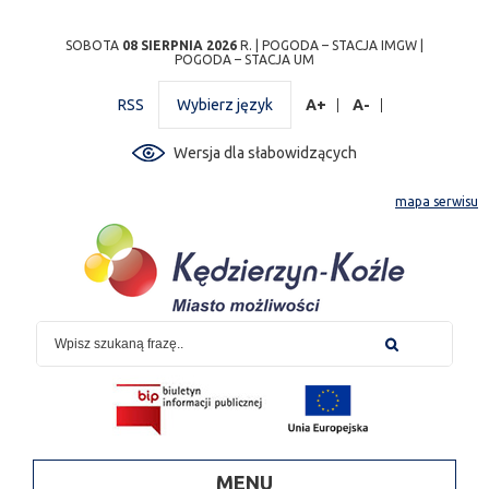
Przejdź
Przejdź do
Przejdź
Przejdź do
Przejdź do
Przejdź do
Przejdź
SOBOTA
08 SIERPNIA 2026
R. |
POGODA – STACJA IMGW
|
POGODA – STACJA UM
do
wyszukiwarki
do
ścieżki
kalendarza
listy
do
mapy
menu
nawigacyjnej
wydarzeń
odnośników
stopki
RSS
Wybierz język
A+
A-
strony
Wersja dla słabowidzących
mapa serwisu
MENU