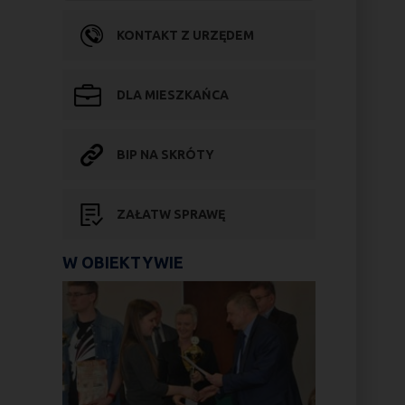
KONTAKT Z URZĘDEM
DLA MIESZKAŃCA
BIP NA SKRÓTY
ZAŁATW SPRAWĘ
W OBIEKTYWIE