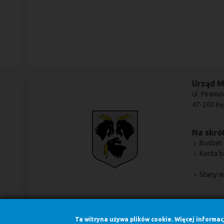
Urząd M
ul. Piramo
47-200 Kę
Na skrót
Budżet 
Konta 
Stany w
Ta witryna używa plików cookie. Więcej informa