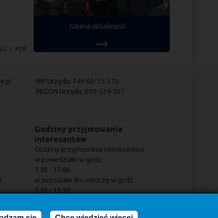
Galeria aktualności
UJ
PDF
e.pl
NIP Urzędu:
749-00-15-170
REGON Urzędu:
000-524-507
Godziny przyjmowania
interesantów
Godziny przyjmowania interesantów:
w poniedziałki w godz.
7.30 - 17.00
i
w pozostałe dni robocze w godz.
7.30 - 15.30
adzam się
Chcę wiedzieć więcej