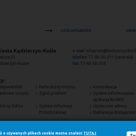
LISTA WYDARZEŃ
DRUK
iasta Kędzierzyn-Koźle
e-mail:
infoprom@kedzierzynkozl
wicza 32
telefon:
77 40-50-311 (centrala)
dzierzyn-Koźle
fax:
77 40-50-305
y:
obywatelski
Karta dużej rodziny
Komunikacja
bankowe urzędu
Zgłoś problem
System informowania-
aplikacja BLISKO
ód na Odrze
System Informacji
Użyteczne adresy
Przestrzennej
Deklaracja dostępnośc
cji o używanych plikach cookie można znaleźć
TUTAJ
Zg