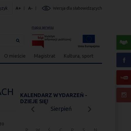
ęzyk
A+
A-
Wersja dla słabowidzących
mapa serwisu
O mieście
Magistrat
Kultura, sport
ACH
KALENDARZ WYDARZEŃ -
DZIEJE SIĘ!
Sierpień
:30
P
W
Ś
C
P
S
N