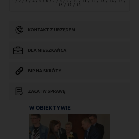
1
2
3
4
5
6
7
8
9
10
11
12
13
14
15
16
17
18
KONTAKT Z URZĘDEM
DLA MIESZKAŃCA
BIP NA SKRÓTY
ZAŁATW SPRAWĘ
W OBIEKTYWIE