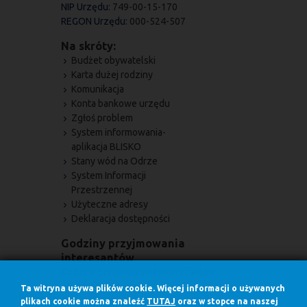
NIP Urzędu:
749-00-15-170
REGON Urzędu:
000-524-507
Na skróty:
Budżet obywatelski
Karta dużej rodziny
Komunikacja
Konta bankowe urzędu
Zgłoś problem
System informowania-
aplikacja BLISKO
Stany wód na Odrze
System Informacji
Przestrzennej
Użyteczne adresy
Deklaracja dostępności
Godziny przyjmowania
interesantów
Godziny przyjmowania interesantów:
w poniedziałki w godz.
Ta witryna używa plików cookie. Więcej informacji o używanych
7.30 - 17.00
plikach cookie można znaleźć
TUTAJ
oraz w stopce na naszej