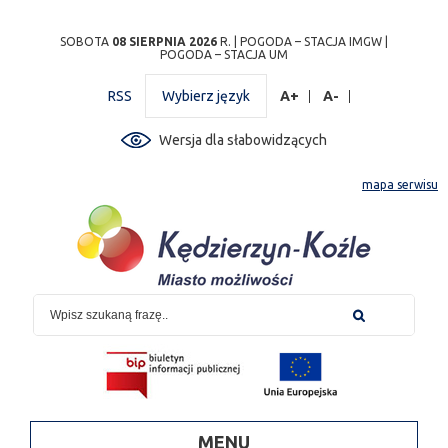
Przejdź
Przejdź do
Przejdź
Przejdź do
Przejdź do
Przejdź do
Przejdź
SOBOTA
08 SIERPNIA 2026
R. |
POGODA – STACJA IMGW
|
POGODA – STACJA UM
do
wyszukiwarki
do
ścieżki
kalendarza
listy
do
mapy
menu
nawigacyjnej
wydarzeń
odnośników
stopki
RSS
Wybierz język
A+
A-
strony
Wersja dla słabowidzących
mapa serwisu
MENU