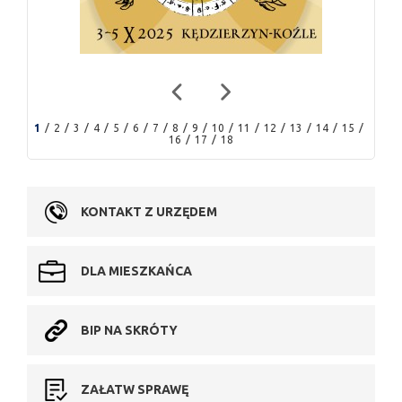
1
2
3
4
5
6
7
8
9
10
11
12
13
14
15
16
17
18
KONTAKT Z URZĘDEM
DLA MIESZKAŃCA
BIP NA SKRÓTY
ZAŁATW SPRAWĘ