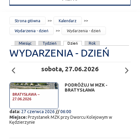
JESTEŚ
Strona główna
Kalendarz
TUTAJ
Wydarzenia - dzień
Wydarzenia - dzień
KARTY
Miesiąc
Tydzień
Dzień
Rok
WYDARZENIA - DZIEŃ
PODSTAWOWE
sobota, 27.06.2026
PODRÓŻUJ W MZK -
BRATYSŁAWA
data:
27 czerwca 2026
//
06:00
Miejsce:
Przystanek MZK przy Dworcu Kolejowym w
Kędzierzynie