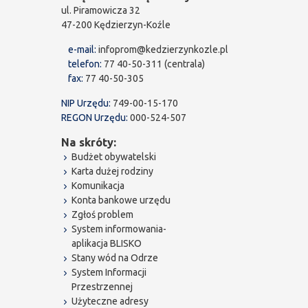
ul. Piramowicza 32
47-200 Kędzierzyn-Koźle
e-mail:
infoprom@kedzierzynkozle.pl
telefon:
77 40-50-311 (centrala)
fax:
77 40-50-305
NIP Urzędu:
749-00-15-170
REGON Urzędu:
000-524-507
Na skróty:
Budżet obywatelski
Karta dużej rodziny
Komunikacja
Konta bankowe urzędu
Zgłoś problem
System informowania-
aplikacja BLISKO
Stany wód na Odrze
System Informacji
Przestrzennej
Użyteczne adresy