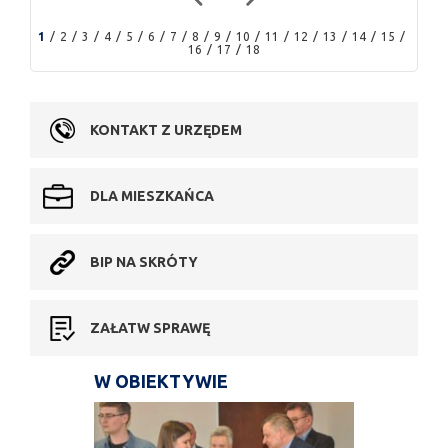
1
2
3
4
5
6
7
8
9
10
11
12
13
14
15
16
17
18
KONTAKT Z URZĘDEM
DLA MIESZKAŃCA
BIP NA SKRÓTY
ZAŁATW SPRAWĘ
W OBIEKTYWIE