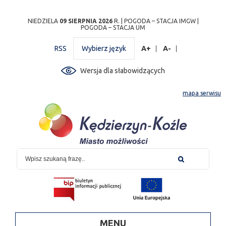
Przejdź
Przejdź do
Przejdź
Przejdź do
Przejdź do
Przejdź do
Przejdź
NIEDZIELA
09 SIERPNIA 2026
R. |
POGODA – STACJA IMGW
|
POGODA – STACJA UM
do
wyszukiwarki
do
ścieżki
kalendarza
listy
do
mapy
menu
nawigacyjnej
wydarzeń
odnośników
stopki
RSS
Wybierz język
A+
A-
strony
Wersja dla słabowidzących
mapa serwisu
MENU