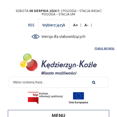
Przejdź
Przejdź do
Przejdź
Przejdź do
Przejdź do
Przejdź do
Przejdź
SOBOTA
08 SIERPNIA 2026
R. |
POGODA – STACJA IMGW
|
POGODA – STACJA UM
do
wyszukiwarki
do
ścieżki
kalendarza
listy
do
mapy
menu
nawigacyjnej
wydarzeń
odnośników
stopki
RSS
Wybierz język
A+
A-
strony
Wersja dla słabowidzących
mapa serwisu
MENU