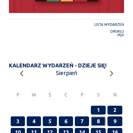
LISTA WYDARZEŃ
DRUKUJ
PDF
KALENDARZ WYDARZEŃ - DZIEJE SIĘ!
Sierpień
P
W
Ś
C
P
S
N
1
2
3
4
5
6
7
8
9
10
11
12
13
14
15
16