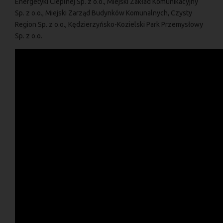
Energetyki Cieplnej Sp. z o.o., Miejski Zakład Komunikacyjny
Sp. z o.o., Miejski Zarząd Budynków Komunalnych, Czysty
Region Sp. z o.o., Kędzierzyńsko-Kozielski Park Przemysłowy
Sp. z o.o.