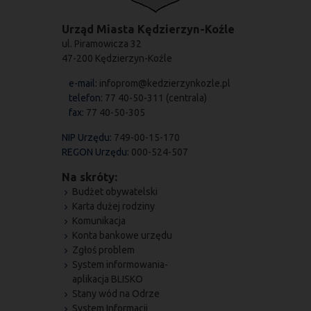
Urząd Miasta Kędzierzyn-Koźle
ul. Piramowicza 32
47-200 Kędzierzyn-Koźle
e-mail:
infoprom@kedzierzynkozle.pl
telefon:
77 40-50-311 (centrala)
fax:
77 40-50-305
NIP Urzędu:
749-00-15-170
REGON Urzędu:
000-524-507
Na skróty:
Budżet obywatelski
Karta dużej rodziny
Komunikacja
Konta bankowe urzędu
Zgłoś problem
System informowania-
aplikacja BLISKO
Stany wód na Odrze
System Informacji