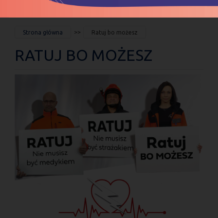
JESTEŚ
Strona główna
Ratuj bo możesz
TUTAJ
RATUJ BO MOŻESZ