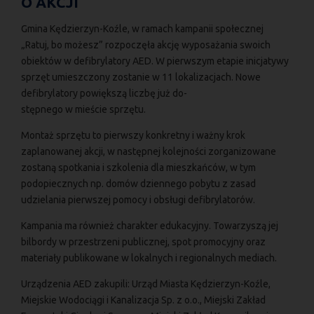
O AKCJI
Gmina Kędzierzyn-Koźle, w ramach kampanii społecznej
„Ratuj, bo możesz” rozpoczęła akcję wyposażania swoich
obiektów w defibrylatory AED. W pierwszym etapie inicjatywy
sprzęt umieszczony zostanie w 11 lokalizacjach. Nowe
defibrylatory powiększą liczbę już do-
stępnego w mieście sprzętu.
Montaż sprzętu to pierwszy konkretny i ważny krok
zaplanowanej akcji, w następnej kolejności zorganizowane
zostaną spotkania i szkolenia dla mieszkańców, w tym
podopiecznych np. domów dziennego pobytu z zasad
udzielania pierwszej pomocy i obsługi defibrylatorów.
Kampania ma również charakter edukacyjny. Towarzyszą jej
bilbordy w przestrzeni publicznej, spot promocyjny oraz
materiały publikowane w lokalnych i regionalnych mediach.
Urządzenia AED zakupili: Urząd Miasta Kędzierzyn-Koźle,
Miejskie Wodociągi i Kanalizacja Sp. z o.o., Miejski Zakład