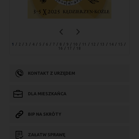
1
2
3
4
5
6
7
8
9
10
11
12
13
14
15
16
17
18
KONTAKT Z URZĘDEM
DLA MIESZKAŃCA
BIP NA SKRÓTY
ZAŁATW SPRAWĘ