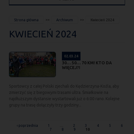
JESTEŚ
Strona główna
Archiwum
Kwiecień 2024
TUTAJ
KWIECIEŃ 2024
02.03.24
30… 50… 70 KM! KTO DA
WIĘCEJ?!
Sportowcy z całej Polski zjechali do Kędzierzyna-Koźla, aby
zmierzyć się z biegowymi trasami ultra. Śmiałkowie na
najdłuższym dystansie wystartowali już o 6:00 rano. Kolejne
grupy na trasę dołączyły trzy godziny...
STRONY
‹ poprzednia
1
…
2
3
4
5
6
7
8
9
10