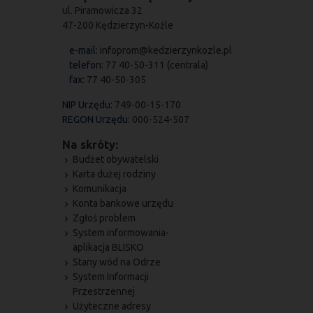
ul. Piramowicza 32
47-200 Kędzierzyn-Koźle
e-mail:
infoprom@kedzierzynkozle.pl
telefon:
77 40-50-311 (centrala)
fax:
77 40-50-305
NIP Urzędu:
749-00-15-170
REGON Urzędu:
000-524-507
Na skróty:
Budżet obywatelski
Karta dużej rodziny
Komunikacja
Konta bankowe urzędu
Zgłoś problem
System informowania-
aplikacja BLISKO
Stany wód na Odrze
System Informacji
Przestrzennej
Użyteczne adresy