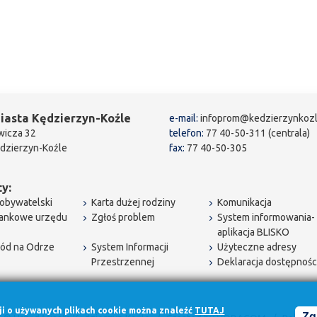
iasta Kędzierzyn-Koźle
e-mail:
infoprom@kedzierzynkozl
wicza 32
telefon:
77 40-50-311 (centrala)
dzierzyn-Koźle
fax:
77 40-50-305
y:
obywatelski
Karta dużej rodziny
Komunikacja
bankowe urzędu
Zgłoś problem
System informowania-
aplikacja BLISKO
ód na Odrze
System Informacji
Użyteczne adresy
Przestrzennej
Deklaracja dostępnośc
cji o używanych plikach cookie można znaleźć
TUTAJ
Zg