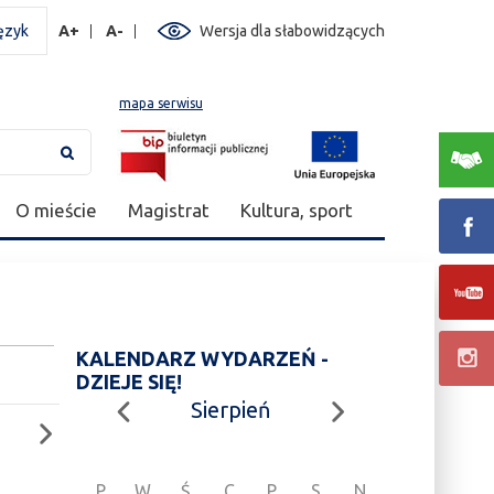
ęzyk
A+
A-
Wersja dla słabowidzących
mapa serwisu
O mieście
Magistrat
Kultura, sport
KALENDARZ WYDARZEŃ -
DZIEJE SIĘ!
Sierpień
P
W
Ś
C
P
S
N