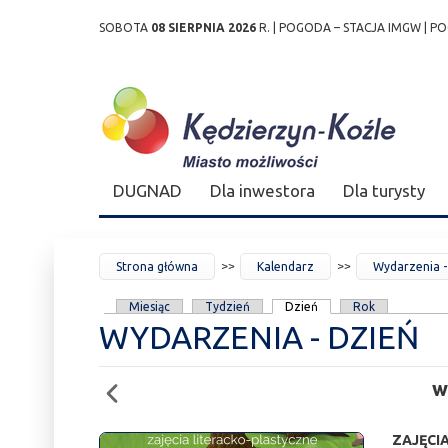
SOBOTA
08 SIERPNIA 2026
R. |
POGODA – STACJA IMGW
|
PO
Przejdź
Przejdź do
Przejdź
Przejdź do
Przejdź do
Przejdź do
Przejdź
do
wyszukiwarki
do
ścieżki
kalendarza
listy
do
mapy
menu
nawigacyjnej
wydarzeń
odnośników
stopki
strony
DUGNAD
Dla inwestora
Dla turysty
JESTEŚ
Strona główna
Kalendarz
Wydarzenia -
TUTAJ
KARTY
Miesiąc
Tydzień
Dzień
Rok
WYDARZENIA - DZIEŃ
PODSTAWOWE
w
ZAJĘCI