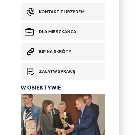
KONTAKT Z URZĘDEM
DLA MIESZKAŃCA
BIP NA SKRÓTY
ZAŁATW SPRAWĘ
W OBIEKTYWIE