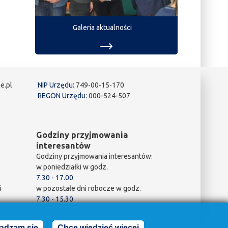
Galeria aktualności
e.pl
NIP Urzędu:
749-00-15-170
REGON Urzędu:
000-524-507
Godziny przyjmowania
interesantów
Godziny przyjmowania interesantów:
w poniedziałki w godz.
7.30 - 17.00
i
w pozostałe dni robocze w godz.
7.30 - 15.30
adzam się
Chcę wiedzieć więcej