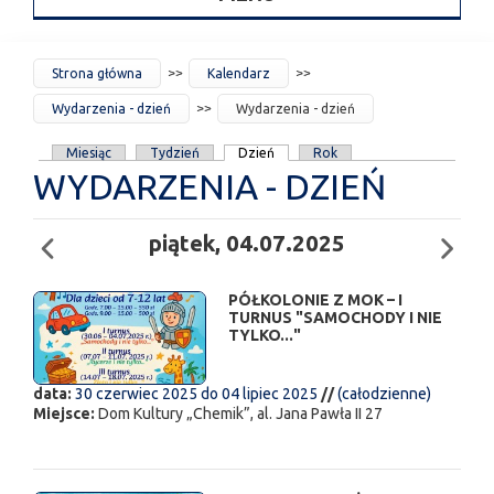
JESTEŚ
Strona główna
Kalendarz
TUTAJ
Wydarzenia - dzień
Wydarzenia - dzień
KARTY
Miesiąc
Tydzień
Dzień
Rok
WYDARZENIA - DZIEŃ
PODSTAWOWE
piątek, 04.07.2025
PÓŁKOLONIE Z MOK – I
TURNUS "SAMOCHODY I NIE
TYLKO..."
data:
30 czerwiec 2025
do
04 lipiec 2025
//
(całodzienne)
Miejsce:
Dom Kultury „Chemik”, al. Jana Pawła II 27