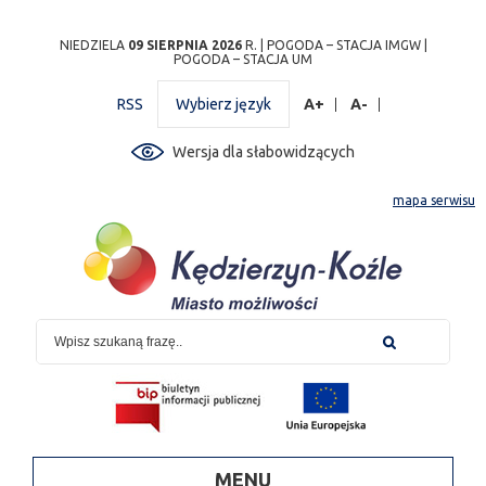
Przejdź
Przejdź do
Przejdź
Przejdź do
Przejdź do
Przejdź do
Przejdź
NIEDZIELA
09 SIERPNIA 2026
R. |
POGODA – STACJA IMGW
|
POGODA – STACJA UM
do
wyszukiwarki
do
ścieżki
kalendarza
listy
do
mapy
menu
nawigacyjnej
wydarzeń
odnośników
stopki
RSS
Wybierz język
A+
A-
strony
Wersja dla słabowidzących
mapa serwisu
MENU