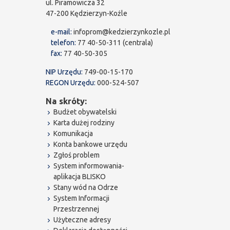
ul. Piramowicza 32
47-200 Kędzierzyn-Koźle
e-mail:
infoprom@kedzierzynkozle.pl
telefon:
77 40-50-311 (centrala)
fax:
77 40-50-305
NIP Urzędu:
749-00-15-170
REGON Urzędu:
000-524-507
Na skróty:
Budżet obywatelski
Karta dużej rodziny
Komunikacja
Konta bankowe urzędu
Zgłoś problem
System informowania-
aplikacja BLISKO
Stany wód na Odrze
System Informacji
Przestrzennej
Użyteczne adresy