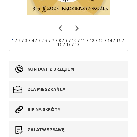
1
2
3
4
5
6
7
8
9
10
11
12
13
14
15
16
17
18
KONTAKT Z URZĘDEM
DLA MIESZKAŃCA
BIP NA SKRÓTY
ZAŁATW SPRAWĘ