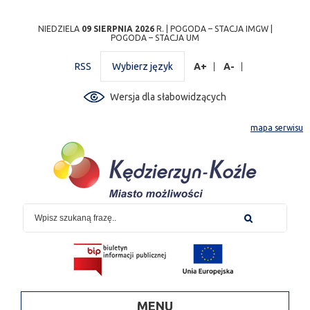
Przejdź
Przejdź do
Przejdź
Przejdź do
Przejdź do
Przejdź do
Przejdź
NIEDZIELA
09 SIERPNIA 2026
R. |
POGODA – STACJA IMGW
|
POGODA – STACJA UM
do
wyszukiwarki
do
ścieżki
kalendarza
listy
do
mapy
menu
nawigacyjnej
wydarzeń
odnośników
stopki
RSS
Wybierz język
A+
A-
strony
Wersja dla słabowidzących
mapa serwisu
MENU