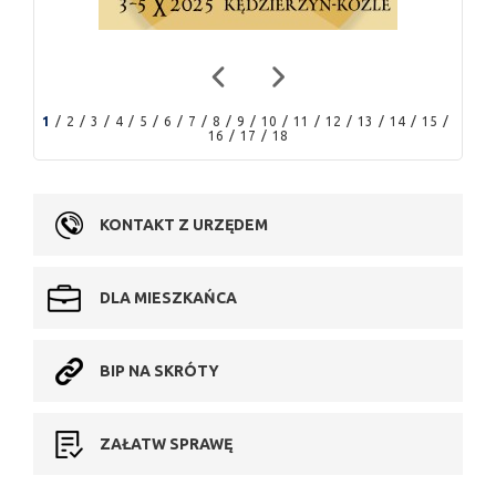
1
2
3
4
5
6
7
8
9
10
11
12
13
14
15
16
17
18
KONTAKT Z URZĘDEM
DLA MIESZKAŃCA
BIP NA SKRÓTY
ZAŁATW SPRAWĘ