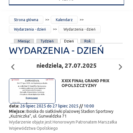
JESTEŚ
Strona główna
Kalendarz
TUTAJ
Wydarzenia - dzień
Wydarzenia - dzień
KARTY
Miesiąc
Tydzień
Dzień
Rok
WYDARZENIA - DZIEŃ
PODSTAWOWE
niedziela, 27.07.2025
XXIX FINAŁ GRAND PRIX
OPOLSZCZYZNY
data:
26 lipiec 2025
do
27 lipiec 2025
//
10:00
Miejsce:
Boiska do siatkówki plażowej Stadion Sportowy
„Kuźniczka”, ul. Gunwaldzka 71
Wydarzenie objęte jest Honorowym Patronatem Marszałka
Województwa Opolskiego