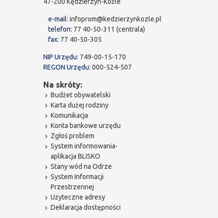
47-200 Kędzierzyn-Koźle
e-mail:
infoprom@kedzierzynkozle.pl
telefon:
77 40-50-311 (centrala)
fax:
77 40-50-305
NIP Urzędu:
749-00-15-170
REGON Urzędu:
000-524-507
Na skróty:
Budżet obywatelski
Karta dużej rodziny
Komunikacja
Konta bankowe urzędu
Zgłoś problem
System informowania-
aplikacja BLISKO
Stany wód na Odrze
System Informacji
Przestrzennej
Użyteczne adresy
Deklaracja dostępności