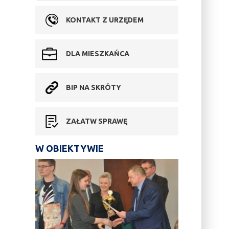
KONTAKT Z URZĘDEM
DLA MIESZKAŃCA
BIP NA SKRÓTY
ZAŁATW SPRAWĘ
W OBIEKTYWIE