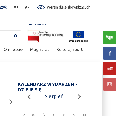
ęzyk
A+
A-
Wersja dla słabowidzących
mapa serwisu
O mieście
Magistrat
Kultura, sport
KALENDARZ WYDARZEŃ -
DZIEJE SIĘ!
Sierpień
P
W
Ś
C
P
S
N