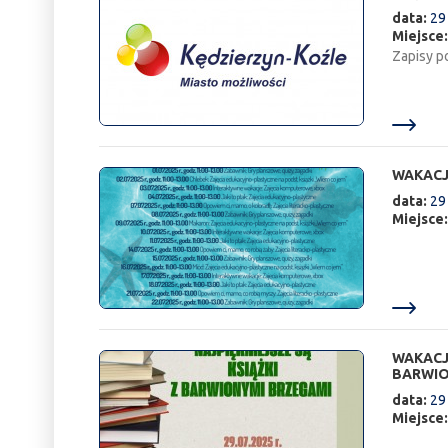
data:
29
Miejsce
Zapisy p
WAKACJ
data:
29
Miejsce
WAKACJE
BARWIO
data:
29
Miejsce