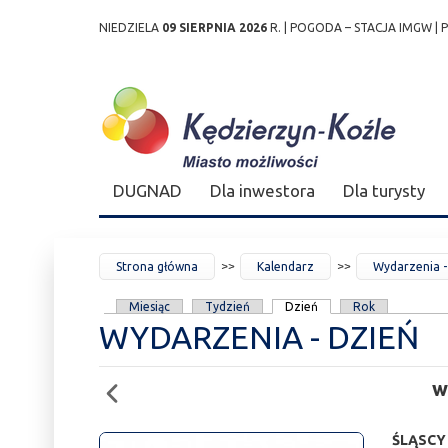
NIEDZIELA
09 SIERPNIA 2026
R. |
POGODA – STACJA IMGW
|
Przejdź
Przejdź do
Przejdź
Przejdź do
Przejdź do
Przejdź do
Przejdź
do
wyszukiwarki
do
ścieżki
kalendarza
listy
do
mapy
menu
nawigacyjnej
wydarzeń
odnośników
stopki
strony
DUGNAD
Dla inwestora
Dla turysty
JESTEŚ
Strona główna
Kalendarz
Wydarzenia -
TUTAJ
KARTY
Miesiąc
Tydzień
Dzień
Rok
WYDARZENIA - DZIEŃ
PODSTAWOWE
w
ŚLĄSCY