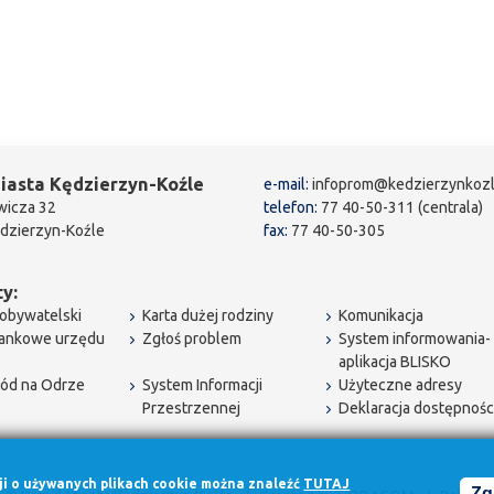
iasta Kędzierzyn-Koźle
e-mail:
infoprom@kedzierzynkozl
wicza 32
telefon:
77 40-50-311 (centrala)
dzierzyn-Koźle
fax:
77 40-50-305
y:
obywatelski
Karta dużej rodziny
Komunikacja
bankowe urzędu
Zgłoś problem
System informowania-
aplikacja BLISKO
ód na Odrze
System Informacji
Użyteczne adresy
Przestrzennej
Deklaracja dostępnośc
cji o używanych plikach cookie można znaleźć
TUTAJ
Zg