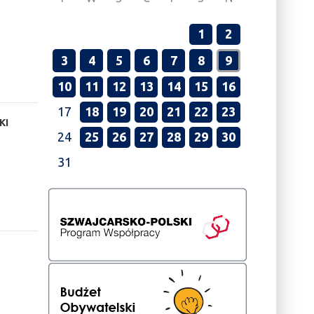
1
2
3
4
5
6
7
8
9
10
11
12
13
14
15
16
17
18
19
20
21
22
23
KI
24
25
26
27
28
29
30
31