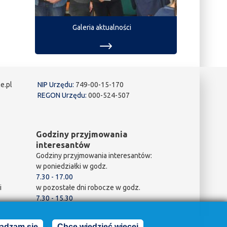
Galeria aktualności
e.pl
NIP Urzędu:
749-00-15-170
REGON Urzędu:
000-524-507
Godziny przyjmowania
interesantów
Godziny przyjmowania interesantów:
w poniedziałki w godz.
7.30 - 17.00
i
w pozostałe dni robocze w godz.
7.30 - 15.30
adzam się
Chcę wiedzieć więcej