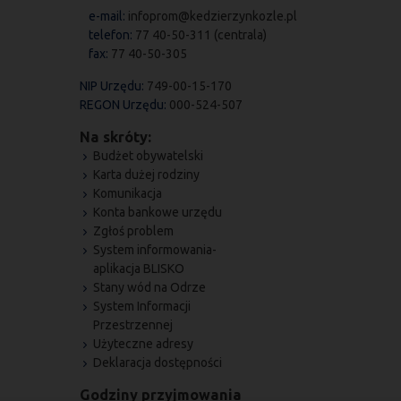
e-mail:
infoprom@kedzierzynkozle.pl
telefon:
77 40-50-311 (centrala)
fax:
77 40-50-305
NIP Urzędu:
749-00-15-170
REGON Urzędu:
000-524-507
Na skróty:
Budżet obywatelski
Karta dużej rodziny
Komunikacja
Konta bankowe urzędu
Zgłoś problem
System informowania-
aplikacja BLISKO
Stany wód na Odrze
System Informacji
Przestrzennej
Użyteczne adresy
Deklaracja dostępności
Godziny przyjmowania