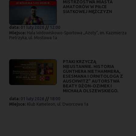
MISTRZOSTWA MIASTA
AMATORÓW W PIŁCE
SIATKOWEJ MĘŻCZYZN
data:
01 luty 2026
//
12:00
Miejsce:
Hala Widowiskowo-Sportowa „Azoty”, im. Kazimierza
Pietrzyka, ul. Mostowa 1a
PTAKI KRZYCZĄ
NIEUSTANNIE. HISTORIA
GÜNTHERA NIETHAMMERA,
ESESMANA I ORNITOLOGA Z
AUSCHWITZ” AUTORSTWA
BEATY DŻON-OZIMEK I
MICHAŁA OLSZEWSKIEGO.
data:
01 luty 2026
//
18:00
Miejsce:
Klub Kameleon, ul. Dworcowa 1a