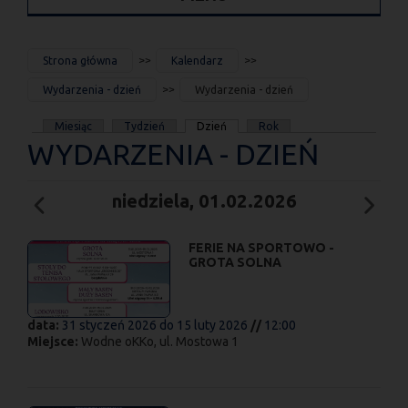
JESTEŚ
Strona główna
Kalendarz
TUTAJ
Wydarzenia - dzień
Wydarzenia - dzień
KARTY
Miesiąc
Tydzień
Dzień
Rok
WYDARZENIA - DZIEŃ
PODSTAWOWE
niedziela, 01.02.2026
FERIE NA SPORTOWO -
GROTA SOLNA
data:
31 styczeń 2026
do
15 luty 2026
//
12:00
Miejsce:
Wodne oKKo, ul. Mostowa 1