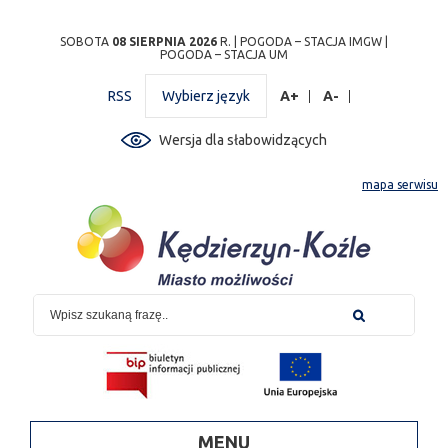
Przejdź
Przejdź do
Przejdź
Przejdź do
Przejdź do
Przejdź do
Przejdź
SOBOTA
08 SIERPNIA 2026
R. |
POGODA – STACJA IMGW
|
POGODA – STACJA UM
do
wyszukiwarki
do
ścieżki
kalendarza
listy
do
mapy
menu
nawigacyjnej
wydarzeń
odnośników
stopki
RSS
Wybierz język
A+
A-
strony
Wersja dla słabowidzących
mapa serwisu
MENU