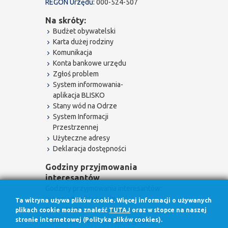
REGON Urzędu:
000-524-507
Na skróty:
Budżet obywatelski
Karta dużej rodziny
Komunikacja
Konta bankowe urzędu
Zgłoś problem
System informowania-
aplikacja BLISKO
Stany wód na Odrze
System Informacji
Przestrzennej
Użyteczne adresy
Deklaracja dostępności
Godziny przyjmowania
interesantów
Godziny przyjmowania interesantów:
w poniedziałki w godz.
Ta witryna używa plików cookie. Więcej informacji o używanych
7.30 - 17.00
plikach cookie można znaleźć
TUTAJ
oraz w stopce na naszej
stronie internetowej (Polityka plików cookies).
w pozostałe dni robocze w godz.