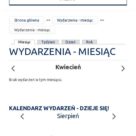
JESTEŚ
Strona główna
Wydarzenia - miesiąc
TUTAJ
Wydarzenia - miesiąc
KARTY
Miesiąc
Tydzień
Dzień
Rok
WYDARZENIA - MIESIĄC
PODSTAWOWE
Kwiecień
Brak wydarzeń w tym miesiącu.
KALENDARZ WYDARZEŃ - DZIEJE SIĘ!
Sierpień