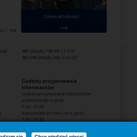
Galeria aktualności
UJ
PDF
e.pl
NIP Urzędu:
749-00-15-170
REGON Urzędu:
000-524-507
Godziny przyjmowania
interesantów
Godziny przyjmowania interesantów:
w poniedziałki w godz.
7.30 - 17.00
i
w pozostałe dni robocze w godz.
7.30 - 15.30
adzam się
Chcę wiedzieć więcej