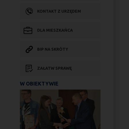
KONTAKT Z URZĘDEM
DLA MIESZKAŃCA
BIP NA SKRÓTY
ZAŁATW SPRAWĘ
W OBIEKTYWIE