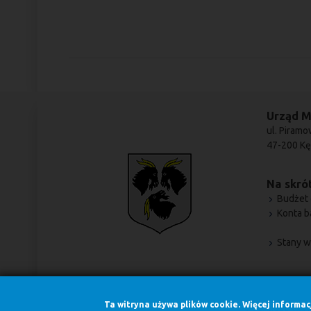
Urząd M
ul. Piramo
47-200 Kę
Na skrót
Budżet 
Konta 
Stany w
Ta witryna używa plików cookie. Więcej informa