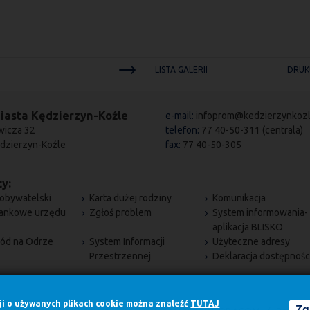
LISTA GALERII
DRUK
iasta Kędzierzyn-Koźle
e-mail:
infoprom@kedzierzynkozl
wicza 32
telefon:
77 40-50-311 (centrala)
dzierzyn-Koźle
fax:
77 40-50-305
y:
obywatelski
Karta dużej rodziny
Komunikacja
bankowe urzędu
Zgłoś problem
System informowania-
aplikacja BLISKO
ód na Odrze
System Informacji
Użyteczne adresy
Przestrzennej
Deklaracja dostępnośc
cji o używanych plikach cookie można znaleźć
TUTAJ
Zg