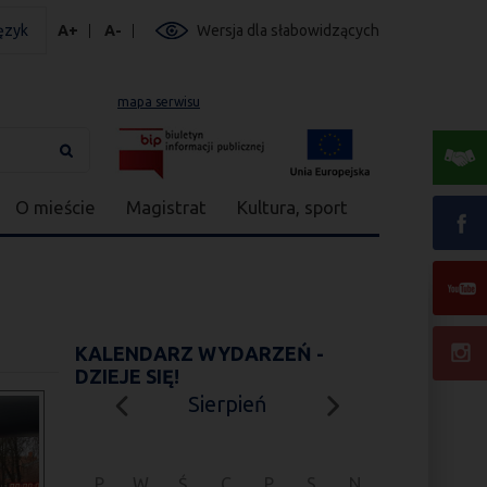
ęzyk
A+
A-
Wersja dla słabowidzących
mapa serwisu
O mieście
Magistrat
Kultura, sport
KALENDARZ WYDARZEŃ -
DZIEJE SIĘ!
Sierpień
P
W
Ś
C
P
S
N