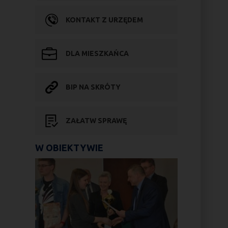
KONTAKT Z URZĘDEM
DLA MIESZKAŃCA
BIP NA SKRÓTY
ZAŁATW SPRAWĘ
W OBIEKTYWIE