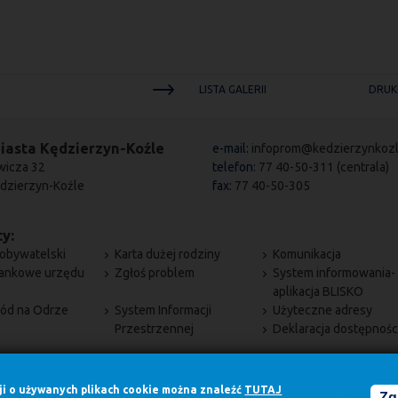
LISTA GALERII
DRUK
iasta Kędzierzyn-Koźle
e-mail:
infoprom@kedzierzynkozl
wicza 32
telefon:
77 40-50-311 (centrala)
dzierzyn-Koźle
fax:
77 40-50-305
y:
obywatelski
Karta dużej rodziny
Komunikacja
bankowe urzędu
Zgłoś problem
System informowania-
aplikacja BLISKO
ód na Odrze
System Informacji
Użyteczne adresy
Przestrzennej
Deklaracja dostępnośc
cji o używanych plikach cookie można znaleźć
TUTAJ
Zg