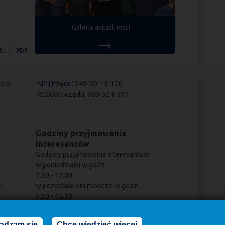
Galeria aktualności
UJ
PDF
e.pl
NIP Urzędu:
749-00-15-170
REGON Urzędu:
000-524-507
Godziny przyjmowania
interesantów
Godziny przyjmowania interesantów:
w poniedziałki w godz.
7.30 - 17.00
i
w pozostałe dni robocze w godz.
7.30 - 15.30
adzam się
Chcę wiedzieć więcej