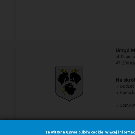
Urząd M
ul. Piramo
47-200 Kę
Na skrót
Budżet 
Konta 
Stany w
Ta witryna używa plików cookie. Więcej informa