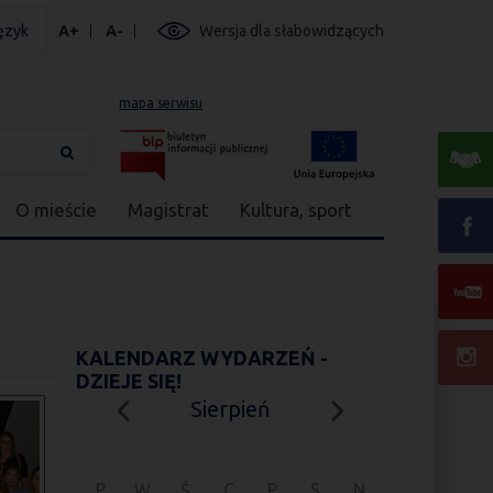
ęzyk
A+
A-
Wersja dla słabowidzących
mapa serwisu
O mieście
Magistrat
Kultura, sport
KALENDARZ WYDARZEŃ -
DZIEJE SIĘ!
Sierpień
P
W
Ś
C
P
S
N