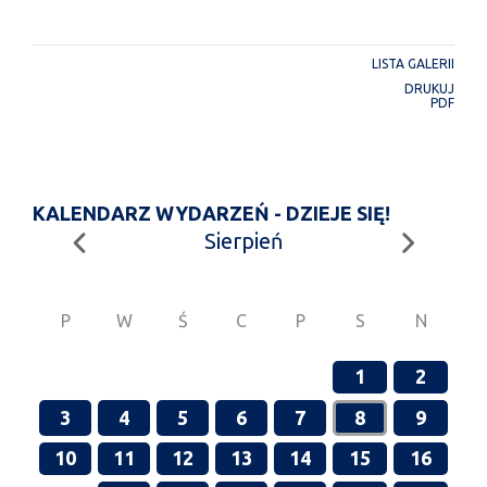
LISTA GALERII
DRUKUJ
PDF
KALENDARZ WYDARZEŃ - DZIEJE SIĘ!
Sierpień
P
W
Ś
C
P
S
N
1
2
3
4
5
6
7
8
9
10
11
12
13
14
15
16