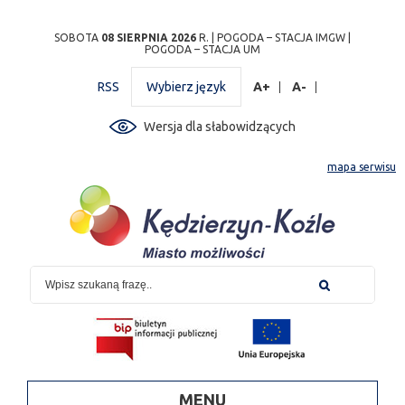
Przejdź
Przejdź do
Przejdź
Przejdź do
Przejdź do
Przejdź do
Przejdź
SOBOTA
08 SIERPNIA 2026
R. |
POGODA – STACJA IMGW
|
POGODA – STACJA UM
do
wyszukiwarki
do
ścieżki
kalendarza
listy
do
mapy
menu
nawigacyjnej
wydarzeń
odnośników
stopki
RSS
Wybierz język
A+
A-
strony
Wersja dla słabowidzących
mapa serwisu
MENU