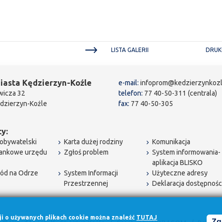
LISTA GALERII
DRUK
iasta Kędzierzyn-Koźle
e-mail:
infoprom@kedzierzynkozl
wicza 32
telefon:
77 40-50-311 (centrala)
dzierzyn-Koźle
fax:
77 40-50-305
y:
obywatelski
Karta dużej rodziny
Komunikacja
bankowe urzędu
Zgłoś problem
System informowania-
aplikacja BLISKO
ód na Odrze
System Informacji
Użyteczne adresy
Przestrzennej
Deklaracja dostępnośc
cji o używanych plikach cookie można znaleźć
TUTAJ
Zg