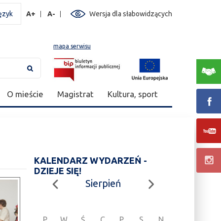
ęzyk
A+
A-
Wersja dla słabowidzących
mapa serwisu
O mieście
Magistrat
Kultura, sport
KALENDARZ WYDARZEŃ -
DZIEJE SIĘ!
Sierpień
P
W
Ś
C
P
S
N