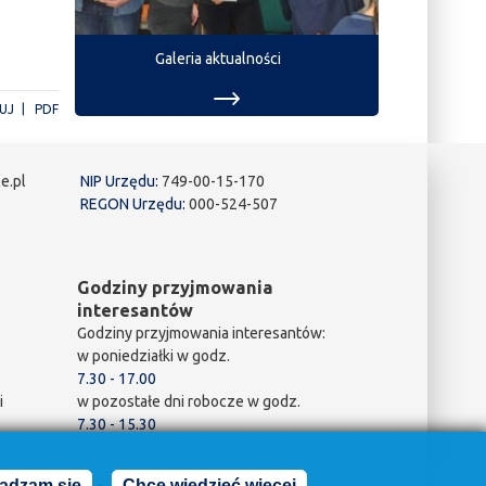
Galeria aktualności
UJ
PDF
e.pl
NIP Urzędu:
749-00-15-170
REGON Urzędu:
000-524-507
Godziny przyjmowania
interesantów
Godziny przyjmowania interesantów:
w poniedziałki w godz.
7.30 - 17.00
i
w pozostałe dni robocze w godz.
7.30 - 15.30
adzam się
Chcę wiedzieć więcej