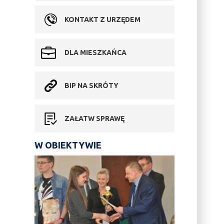
KONTAKT Z URZĘDEM
DLA MIESZKAŃCA
BIP NA SKRÓTY
ZAŁATW SPRAWĘ
W OBIEKTYWIE