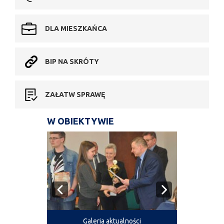
DLA MIESZKAŃCA
BIP NA SKRÓTY
ZAŁATW SPRAWĘ
W OBIEKTYWIE
Galeria aktualności