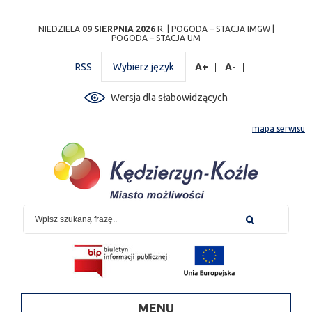
Przejdź
Przejdź do
Przejdź
Przejdź do
Przejdź do
Przejdź do
Przejdź
NIEDZIELA
09 SIERPNIA 2026
R. |
POGODA – STACJA IMGW
|
POGODA – STACJA UM
do
wyszukiwarki
do
ścieżki
kalendarza
listy
do
mapy
menu
nawigacyjnej
wydarzeń
odnośników
stopki
RSS
Wybierz język
A+
A-
strony
Wersja dla słabowidzących
mapa serwisu
MENU