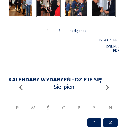
STRONY
1
2
następna ›
LISTA GALERII
DRUKUJ
PDF
KALENDARZ WYDARZEŃ - DZIEJE SIĘ!
Sierpień
P
W
Ś
C
P
S
N
1
2