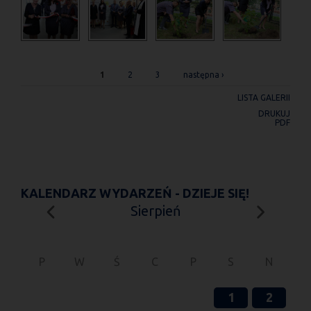
STRONY
1
2
3
następna ›
LISTA GALERII
DRUKUJ
PDF
KALENDARZ WYDARZEŃ - DZIEJE SIĘ!
Sierpień
P
W
Ś
C
P
S
N
1
2