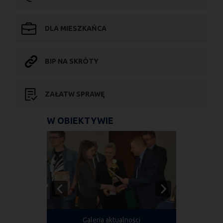
DLA MIESZKAŃCA
BIP NA SKRÓTY
ZAŁATW SPRAWĘ
W OBIEKTYWIE
Galeria aktualności